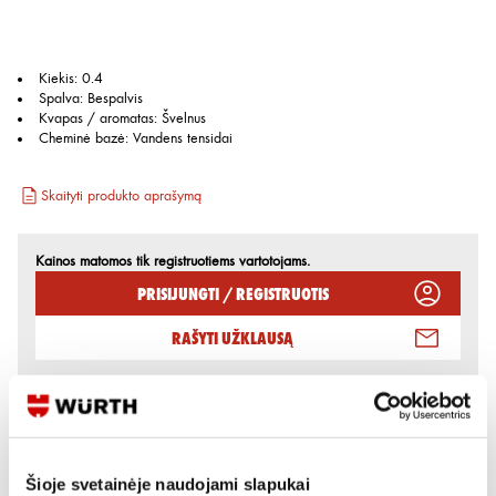
Kiekis
:
0.4
Spalva
:
Bespalvis
Kvapas / aromatas
:
Švelnus
Cheminė bazė
:
Vandens tensidai
Skaityti produkto aprašymą
Kainos matomos tik registruotiems vartotojams.
Prisijungti / Registruotis
Rašyti užklausą
Reikia daugiau informacijos?
Rodyti artimiausią parduotuvę
Šioje svetainėje naudojami slapukai