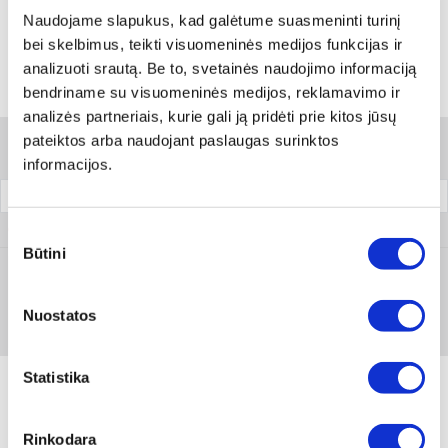
Skambinti:
+370 694 91387
Naudojame slapukus, kad galėtume suasmeninti turinį
bei skelbimus, teikti visuomeninės medijos funkcijas ir
analizuoti srautą. Be to, svetainės naudojimo informaciją
bendriname su visuomeninės medijos, reklamavimo ir
Variantai
analizės partneriais, kurie gali ją pridėti prie kitos jūsų
pateiktos arba naudojant paslaugas surinktos
Filtrai
informacijos.
Pakuotė
0890 27
Sutikimo
Būtini
pasirinkimas
Prisijungti arba registruotis
Nuostatos
Statistika
Rinkodara