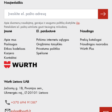
Kvapas / aromatas
Švelnus
Naujienlaiškis
Cheminė bazė
Vandens tensidai
Sandėliavimo trukmė po
24 mėn.
Apie duomenų naudojimą, gavėjus ir saugumo politiką skaitykite
čia
.
pagaminimo
Pateikdami el. paštą sutinkate gauti tiesioginę rinkodarą.
Įmonė
El. parduotuvė
Naudinga
Mažiausia temperatūra
-15 °C
Apie mus
Pirkimo internetu sąlygos
Prekių katalogai
Didžiausia temperatūra
50 °C
Paslaugos
Grąžinimo taisyklės
Naudingos nuorodos
Etikos kodeksas
Privatumo politika
Würth Plus
Paviršiaus įtempis
0.02 N/m
Karjera
Spėlionė
Kontaktai
Tankis
1 g/cm³
Tankis / sąlygos
1.03 g/cm³ / esant 20°C
pH vertė
7
Wurth Lietuva UAB
Jačionių g. 1B, Pivonijos sen.
,
Ukmergės raj.
,
LT-20101
Lietuva
+370 694 91387
eshop@wurth.lt