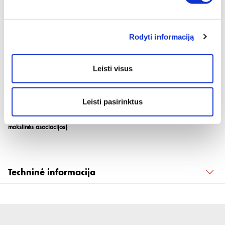
Produkto aprašymas
Saugiam ir greitam nesandarių vietų nustatymui
Rodyti informaciją
Aptinka nuotėkius suspausto oro ir dujų sistemose
• Veiksmingas nuo -15 °C iki +50 °C,
• Tinka kriogeninėms dujoms
Leisti visus
• Neutralus pH, nekenkia sveikatai
• Nekenkia paviršiams, nesukelia korozijos
• Nedegus - galima aptikti ir degiųjų dujų nuotėkius
• Be silikono ir AOX
Leisti pasirinktus
Patvirtintas DVGW (Vokietijos nepriklausomos dujų ir vandens techninės-
mokslinės asociacijos)
Techninė informacija
Kiekis
0.4 l
Spalva
Bespalvis