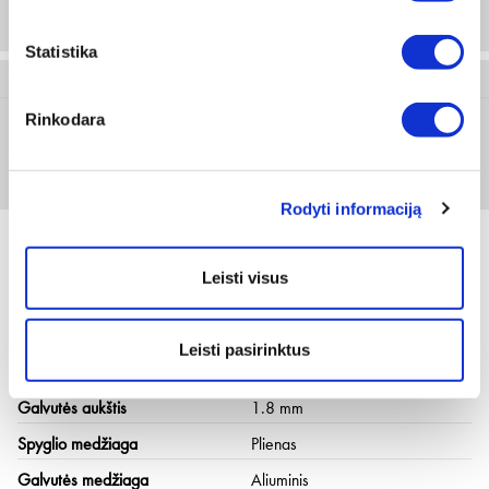
250 vnt
Statistika
0915 948 25
Rinkodara
4.8 x 25.0 mm
Prisijungti arba registruotis
250 vnt
Rodyti informaciją
Leisti visus
Techninė informacija
Leisti pasirinktus
Galvutės skersmuo [mm]
16.0 mm
Galvutės aukštis
1.8 mm
Spyglio medžiaga
Plienas
Galvutės medžiaga
Aliuminis