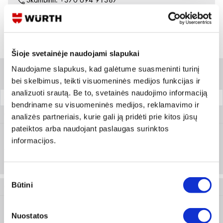
Skambinti:
+370 694 91387
Variantai
Šioje svetainėje naudojami slapukai
Naudojame slapukus, kad galėtume suasmeninti turinį
Filtrai
bei skelbimus, teikti visuomeninės medijos funkcijas ir
analizuoti srautą. Be to, svetainės naudojimo informaciją
Diametras x ilgis
Pakuotė
bendriname su visuomeninės medijos, reklamavimo ir
0915 948 10
analizės partneriais, kurie gali ją pridėti prie kitos jūsų
pateiktos arba naudojant paslaugas surinktos
informacijos.
4.8 x 10.0 mm
Prisijungti arba registruotis
250 vnt
Sutikimo
Būtini
pasirinkimas
0915 948 17
Nuostatos
4.8 x 17.0 mm
Prisijungti arba registruotis