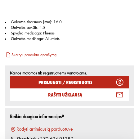
Galvutės skersmuo [mm]
:
16.0
Galvutės aukštis
:
1.8
Spyglio medžiaga
:
Plienas
Galvutės medžiaga
:
Aliuminis
Skaityti produkto aprašymą
Kainos matomos tik registruotiems vartotojams.
Prisijungti / Registruotis
Rašyti užklausą
Reikia daugiau informacijos?
Rodyti artimiausią parduotuvę