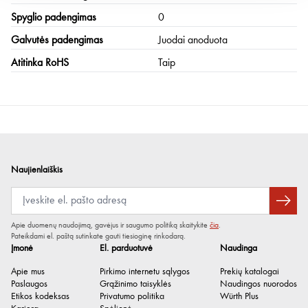
Spyglio padengimas
0
Galvutės padengimas
Juodai anoduota
Atitinka RoHS
Taip
Naujienlaiškis
Apie duomenų naudojimą, gavėjus ir saugumo politiką skaitykite
čia
.
Pateikdami el. paštą sutinkate gauti tiesioginę rinkodarą.
Įmonė
El. parduotuvė
Naudinga
Apie mus
Pirkimo internetu sąlygos
Prekių katalogai
Paslaugos
Grąžinimo taisyklės
Naudingos nuorodos
Etikos kodeksas
Privatumo politika
Würth Plus