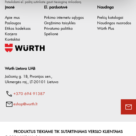
Pateikdami el. paštą sutinkate gauti tiesioginę rinkodarą.
Įmonė
El. parduotuvė
Naudinga
Apie mus
Pirkimo internetu sąlygos
Prekių katalogai
Paslaugos
Grąžinimo taisyklės
Naudingos nuorodos
Etikos kodeksas
Privatumo politika
Würth Plus
Karjera
Spėlionė
Kontaktai
Wurth Lietuva UAB
Jačionių g. 1B, Pivonijos sen.
,
Ukmergės raj.
,
LT-20101
Lietuva
Diametras x ilgis
3.2 x 8.0 mm
+370 694 91387
Mažiausias / didžiausias
0.5-5.0 mm
sugriebimo diapazonas
eshop@wurth.lt
Spalva
Pilka antracito RAL 7016
Galvutės skersmuo [mm]
6.4 mm
PRODUKTUS TIEKIAME TIK SUTARTINIAMS VERSLO KLIENTAMS
Galvutės aukštis
1.1 mm