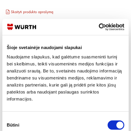
Skaityti produkto aprašymą
Produkto Nr.
0915 553 28
EAN
4062856362363
Kainos matomos tik registruotiems vartotojams.
Prisijungti / Registruotis
Šioje svetainėje naudojami slapukai
Rašyti užklausą
Naudojame slapukus, kad galėtume suasmeninti turinį
bei skelbimus, teikti visuomeninės medijos funkcijas ir
analizuoti srautą. Be to, svetainės naudojimo informaciją
bendriname su visuomeninės medijos, reklamavimo ir
Reikia daugiau informacijos?
analizės partneriais, kurie gali ją pridėti prie kitos jūsų
Rodyti artimiausią parduotuvę
pateiktos arba naudojant paslaugas surinktos
informacijos.
Skambinti:
+370 694 91387
Sutikimo
Būtini
pasirinkimas
Produkto aprašymas