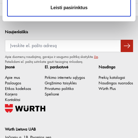
Leisti pasirinktus
Naujienlaiškis
Apie duomenų naudojimą, gavėjus ir saugumo politiką skaitykite
čia
.
Pateikdami el. paštą sutinkate gauti tiesioginę rinkodarą.
Įmonė
El. parduotuvė
Naudinga
Apie mus
Pirkimo internetu sąlygos
Prekių katalogai
Paslaugos
Grąžinimo taisyklės
Naudingos nuorodos
Etikos kodeksas
Privatumo politika
Würth Plus
Karjera
Spėlionė
Kontaktai
Wurth Lietuva UAB
Jačionių g. 1B, Pivonijos sen.
,