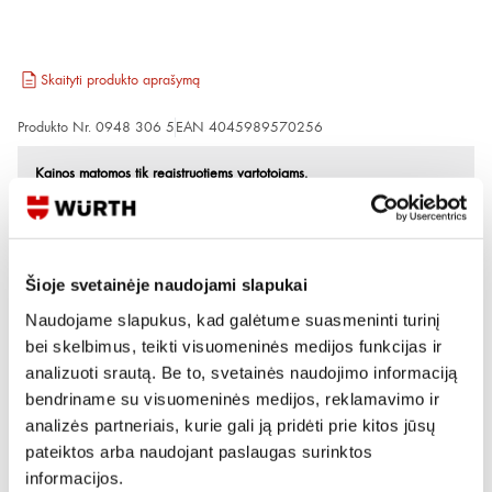
Skaityti produkto aprašymą
Produkto Nr.
0948 306 5
EAN
4045989570256
Kainos matomos tik registruotiems vartotojams.
Prisijungti / Registruotis
Rašyti užklausą
Šioje svetainėje naudojami slapukai
Naudojame slapukus, kad galėtume suasmeninti turinį
Reikia daugiau informacijos?
bei skelbimus, teikti visuomeninės medijos funkcijas ir
analizuoti srautą. Be to, svetainės naudojimo informaciją
Rodyti artimiausią parduotuvę
bendriname su visuomeninės medijos, reklamavimo ir
Skambinti:
+370 694 91387
analizės partneriais, kurie gali ją pridėti prie kitos jūsų
pateiktos arba naudojant paslaugas surinktos
informacijos.