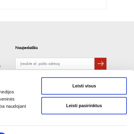
Naujienlaiškis
s
Apie duomenų naudojimą, gavėjus ir saugumo politiką skaitykite
čia
.
Pateikdami el. paštą sutinkate gauti tiesioginę rinkodarą.
Leisti visus
medijos
omeninės
Leisti pasirinktus
arba naudojant