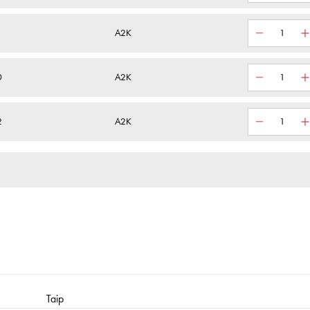
A2K
0
A2K
2
A2K
Taip