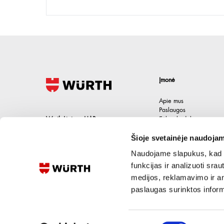
Įmonė
Apie mus
Paslaugos
Wurth Lietuva UAB
Etikos kodeksas
Karjera
Jačionių g. 1B, Pivonijos sen.
,
Šioje svetainėje naudojam
Kontaktai
Ukmergės raj.
,
LT-20101
Lietuva
Naudojame slapukus, kad g
+370 694 91387
funkcijas ir analizuoti sr
medijos, reklamavimo ir ana
eshop@wurth.lt
paslaugas surinktos inform
Sutikimo