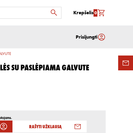
Krepšelis
0
Prisijungti
ALVUTE
LĖS SU PASLĖPIAMA GALVUTE
otojams.
Rašyti užklausą