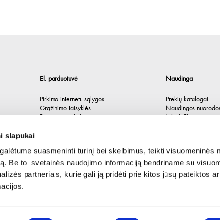
El. parduotuvė
Naudinga
Pirkimo internetu sąlygos
Prekių katalogai
Grąžinimo taisyklės
Naudingos nuorodo
Privatumo politika
Würth Plus
Spėlionė
i slapukai
alėtume suasmeninti turinį bei skelbimus, teikti visuomeninės 
autą. Be to, svetainės naudojimo informaciją bendriname su visu
lizės partneriais, kurie gali ją pridėti prie kitos jūsų pateiktos 
acijos.