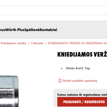
mus
Würth Plus
Spėlionė
Kontaktai
Kniedijamos veržlės
Cinkuotos
KNIEDIJAMOS VERŽLĖS SU PASLĖPIAMA G
KNIEDIJAMOS VERŽ
Atitinka RoHS
:
Taip
Skaityti produkto aprašymą
Kainos matomos tik registruotiems vart
Prisijungti / Registruotis