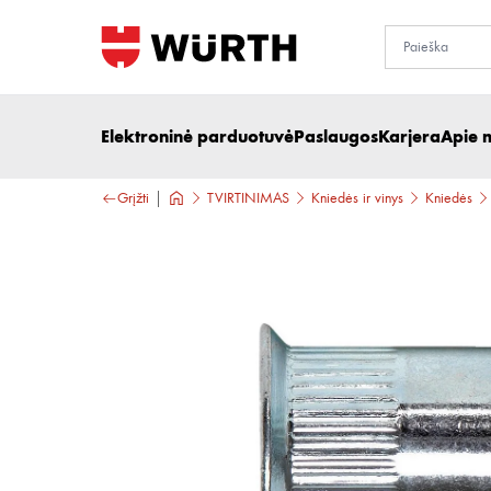
Elektroninė parduotuvė
Paslaugos
Karjera
Apie 
Grįžti
TVIRTINIMAS
Kniedės ir vinys
Kniedės