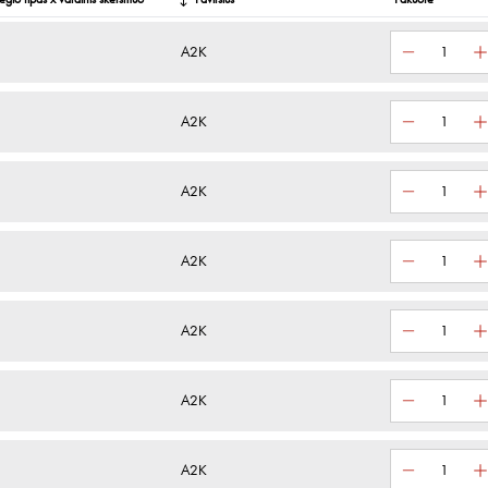
iegio tipas x vardinis skersmuo
Paviršius
Pakuotė
A2K
A2K
A2K
A2K
A2K
A2K
A2K