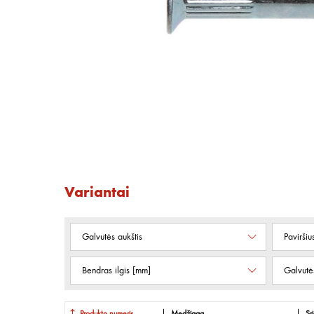
Variantai
Galvutės aukštis
Paviršiu
Bendras ilgis [mm]
Galvutė