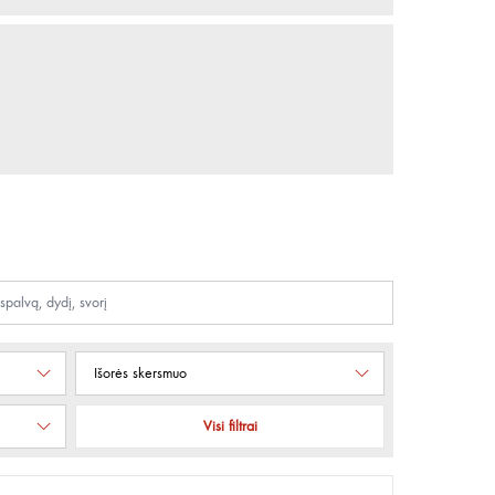
Išorės skersmuo
Visi filtrai