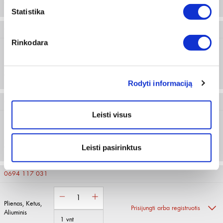
1 vnt
Titanas
Statistika
0694 117 020
Rinkodara
Plienas , Ketus,
Nerūdijantis
Prisijungti arba registruotis
plienas ,
1 vnt
Titanas
Rodyti informaciją
0694 117 025
Leisti visus
Plienas , Ketus,
Nerūdijantis
Prisijungti arba registruotis
plienas ,
Leisti pasirinktus
1 vnt
Titanas
0694 117 031
Plienas, Ketus,
Prisijungti arba registruotis
Aliuminis
1 vnt