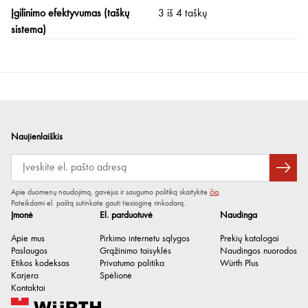
Įgilinimo efektyvumas (taškų
3 iš 4 taškų
sistema)
Naujienlaiškis
Apie duomenų naudojimą, gavėjus ir saugumo politiką skaitykite
čia
.
Pateikdami el. paštą sutinkate gauti tiesioginę rinkodarą.
Įmonė
El. parduotuvė
Naudinga
Apie mus
Pirkimo internetu sąlygos
Prekių katalogai
Paslaugos
Grąžinimo taisyklės
Naudingos nuorodos
Etikos kodeksas
Privatumo politika
Würth Plus
Karjera
Spėlionė
Kontaktai