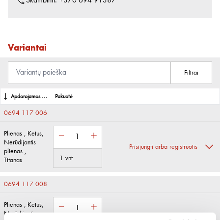
Skambinti:
+370 694 91387
Variantai
Filtrai
Apdorojamos medžiagos:
Pakuotė
0694 117 006
Plienas , Ketus,
Nerūdijantis
Prisijungti arba registruotis
plienas ,
1 vnt
Titanas
0694 117 008
Plienas , Ketus,
Nerūdijantis
Prisijungti arba registruotis