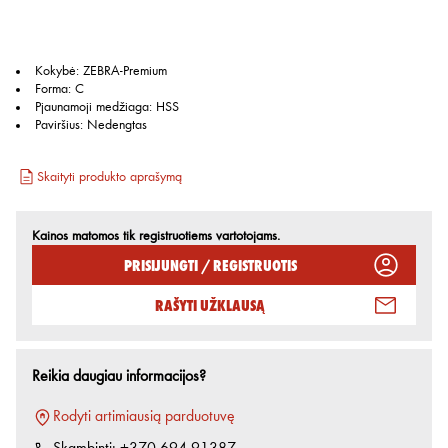
Kokybė
:
ZEBRA-Premium
Forma
:
C
Pjaunamoji medžiaga
:
HSS
Paviršius
:
Nedengtas
Skaityti produkto aprašymą
Kainos matomos tik registruotiems vartotojams.
Prisijungti / Registruotis
Rašyti užklausą
Reikia daugiau informacijos?
Rodyti artimiausią parduotuvę