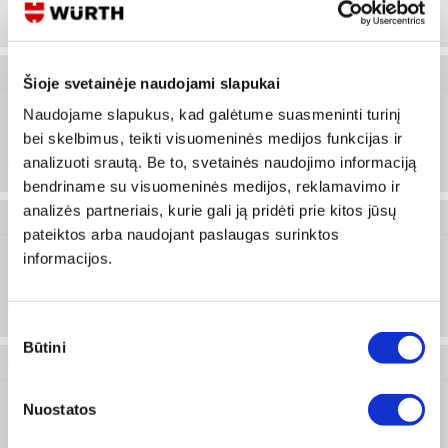
plienas ,
1 vnt
Titanas
0694 117 010
Šioje svetainėje naudojami slapukai
Naudojame slapukus, kad galėtume suasmeninti turinį
Plienas , Ketus,
Nerūdijantis
bei skelbimus, teikti visuomeninės medijos funkcijas ir
Prisijungti arba registruotis
plienas ,
analizuoti srautą. Be to, svetainės naudojimo informaciją
1 vnt
Titanas
bendriname su visuomeninės medijos, reklamavimo ir
analizės partneriais, kurie gali ją pridėti prie kitos jūsų
0694 117 012
pateiktos arba naudojant paslaugas surinktos
informacijos.
Plienas , Ketus,
Nerūdijantis
Prisijungti arba registruotis
plienas ,
1 vnt
Titanas
Sutikimo
Būtini
pasirinkimas
0694 117 016
Plienas , Ketus,
Nuostatos
Nerūdijantis
Prisijungti arba registruotis
plienas ,