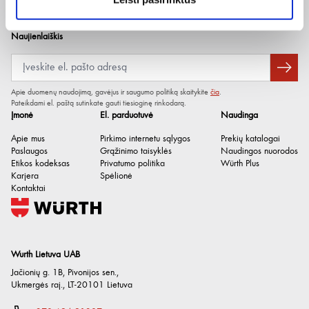
Geležtės plotis
25 mm
Geležtės storis
0.7 mm
Naujienlaiškis
Medžiaga
Plienas
Pjaunamojo krašto ilgis
125 mm
Apie duomenų naudojimą, gavėjus ir saugumo politiką skaitykite
čia
.
Pateikdami el. paštą sutinkate gauti tiesioginę rinkodarą.
Įmonė
El. parduotuvė
Naudinga
Apie mus
Pirkimo internetu sąlygos
Prekių katalogai
Paslaugos
Grąžinimo taisyklės
Naudingos nuorodos
Etikos kodeksas
Privatumo politika
Würth Plus
Karjera
Spėlionė
Kontaktai
Wurth Lietuva UAB
Jačionių g. 1B, Pivonijos sen.
,
Ukmergės raj.
,
LT-20101
Lietuva