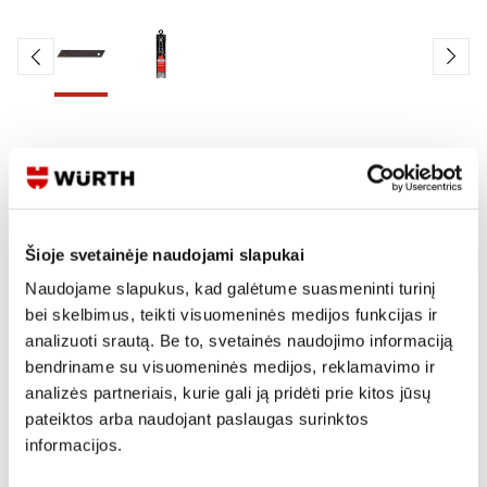
Skaityti produkto aprašymą
Produkto Nr.
0715 66 093
EAN
4050641823731
Šioje svetainėje naudojami slapukai
Kainos matomos tik registruotiems vartotojams.
Prisijungti / Registruotis
Naudojame slapukus, kad galėtume suasmeninti turinį
bei skelbimus, teikti visuomeninės medijos funkcijas ir
Rašyti užklausą
analizuoti srautą. Be to, svetainės naudojimo informaciją
bendriname su visuomeninės medijos, reklamavimo ir
analizės partneriais, kurie gali ją pridėti prie kitos jūsų
Reikia daugiau informacijos?
pateiktos arba naudojant paslaugas surinktos
informacijos.
Rodyti artimiausią parduotuvę
Skambinti:
+370 694 91387