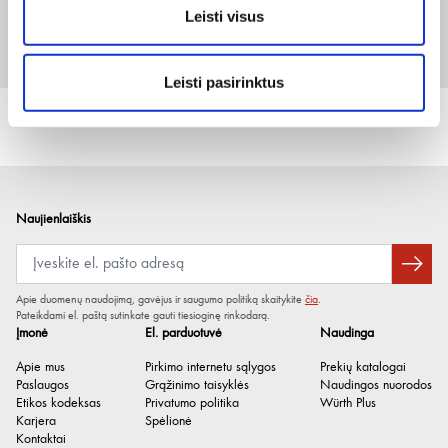
Leisti visus
24
Prisijungti arba registruotis
10 vnt
Leisti pasirinktus
Naujienlaiškis
Apie duomenų naudojimą, gavėjus ir saugumo politiką skaitykite
čia
.
Pateikdami el. paštą sutinkate gauti tiesioginę rinkodarą.
Įmonė
El. parduotuvė
Naudinga
Apie mus
Pirkimo internetu sąlygos
Prekių katalogai
Paslaugos
Grąžinimo taisyklės
Naudingos nuorodos
Etikos kodeksas
Privatumo politika
Würth Plus
Karjera
Spėlionė
Kontaktai