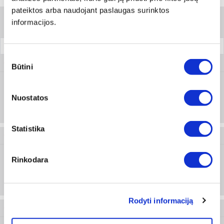
pateiktos arba naudojant paslaugas surinktos
informacijos.
Filtrai
Vardinė įtampa
Pakuotė
Sutikimo
0720 160 1
Būtini
pasirinkimas
Nuostatos
12
Prisijungti arba registruotis
10 vnt
Statistika
0720 160 2
Rinkodara
24
Prisijungti arba registruotis
10 vnt
Rodyti informaciją
0720 162 2