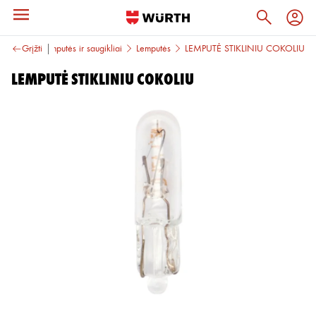
 priedai
Grįžti
Lemputės ir saugikliai
Lemputės
LEMPUTĖ STIKLINIU COKOLIU
LEMPUTĖ STIKLINIU COKOLIU