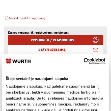
Skaityti produkto aprašymą
Kainos matomos tik registruotiems vartotojams.
Prisijungti / Registruotis
Rašyti užklausą
Reikia daugiau informacijos?
Rodyti artimiausią parduotuvę
Šioje svetainėje naudojami slapukai
Skambinti:
+370 694 91387
Naudojame slapukus, kad galėtume suasmeninti turinį
bei skelbimus, teikti visuomeninės medijos funkcijas ir
analizuoti srautą. Be to, svetainės naudojimo informaciją
bendriname su visuomeninės medijos, reklamavimo ir
Variantai
analizės partneriais, kurie gali ją pridėti prie kitos jūsų