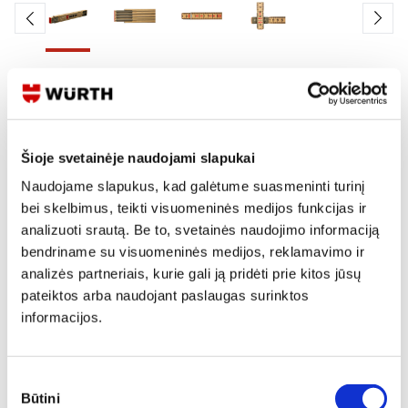
Skaityti produkto aprašymą
Produkto Nr.
0715 64 58
EAN
07156458061
Šioje svetainėje naudojami slapukai
Kainos matomos tik registruotiems vartotojams.
Naudojame slapukus, kad galėtume suasmeninti turinį
bei skelbimus, teikti visuomeninės medijos funkcijas ir
Prisijungti / Registruotis
analizuoti srautą. Be to, svetainės naudojimo informaciją
Rašyti užklausą
bendriname su visuomeninės medijos, reklamavimo ir
analizės partneriais, kurie gali ją pridėti prie kitos jūsų
pateiktos arba naudojant paslaugas surinktos
Reikia daugiau informacijos?
informacijos.
Rodyti artimiausią parduotuvę
Skambinti:
+370 694 91387
Sutikimo
Būtini
pasirinkimas