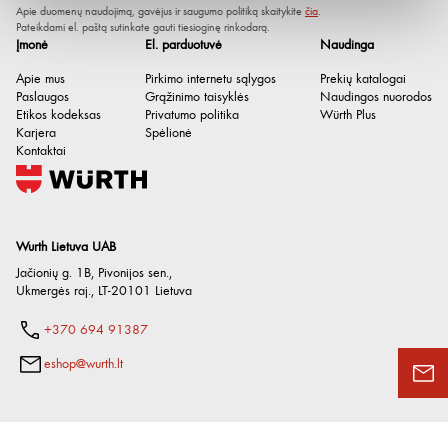
Apie duomenų naudojimą, gavėjus ir saugumo politiką skaitykite
čia
.
Tikslumo klasė
III
Pateikdami el. paštą sutinkate gauti tiesioginę rinkodarą.
Įmonė
El. parduotuvė
Naudinga
Segmentų kiekis
10 vnt.
Apie mus
Pirkimo internetu sąlygos
Prekių katalogai
Kampų žymėjimai ant jungčių
180 °
Paslaugos
Grąžinimo taisyklės
Naudingos nuorodos
Etikos kodeksas
Privatumo politika
Würth Plus
Jungčių medžiaga
Plienas
Karjera
Spėlionė
Kontaktai
Wurth Lietuva UAB
Jačionių g. 1B, Pivonijos sen.
,
Ukmergės raj.
,
LT-20101
Lietuva
+370 694 91387
eshop@wurth.lt