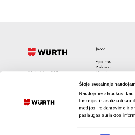
Įmonė
Apie mus
Paslaugos
Wurth Lietuva UAB
Etikos kodeksas
Karjera
Jačionių g. 1B, Pivonijos sen.
,
Šioje svetainėje naudojam
Kontaktai
Ukmergės raj.
,
LT-20101
Lietuva
Naudojame slapukus, kad g
+370 694 91387
funkcijas ir analizuoti sr
medijos, reklamavimo ir ana
eshop@wurth.lt
paslaugas surinktos inform