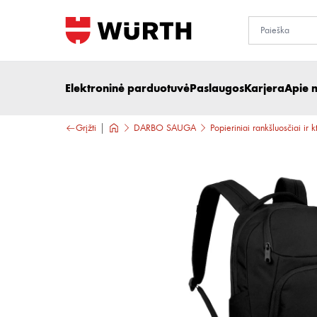
Elektroninė parduotuvė
Paslaugos
Karjera
Apie 
Grįžti
DARBO SAUGA
Popieriniai rankšluosčiai ir k