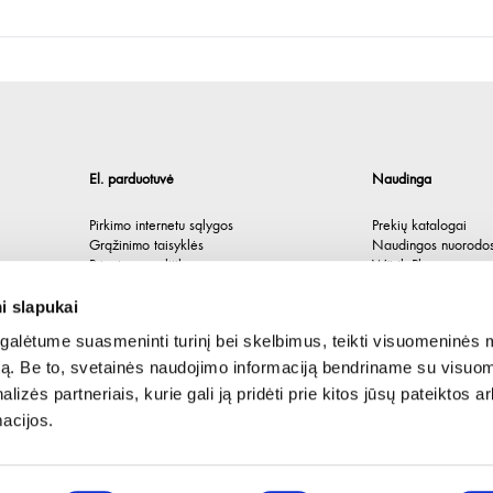
El. parduotuvė
Naudinga
Pirkimo internetu sąlygos
Prekių katalogai
Grąžinimo taisyklės
Naudingos nuorodo
Privatumo politika
Würth Plus
Spėlionė
i slapukai
alėtume suasmeninti turinį bei skelbimus, teikti visuomeninės 
autą. Be to, svetainės naudojimo informaciją bendriname su visu
lizės partneriais, kurie gali ją pridėti prie kitos jūsų pateiktos 
acijos.