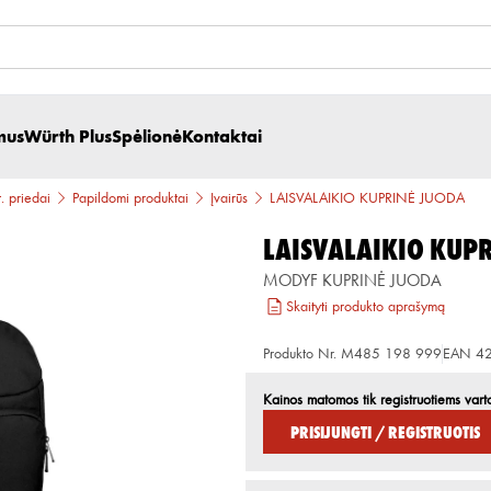
mus
Würth Plus
Spėlionė
Kontaktai
t. priedai
Papildomi produktai
Įvairūs
LAISVALAIKIO KUPRINĖ JUODA
LAISVALAIKIO KUP
MODYF KUPRINĖ JUODA
Skaityti produkto aprašymą
Produkto Nr.
M485 198 999
EAN
4
Kainos matomos tik registruotiems vart
Prisijungti / Registruotis