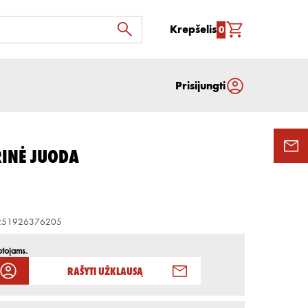
Krepšelis
0
Prisijungti
RINĖ JUODA
251926376205
otojams.
Rašyti užklausą