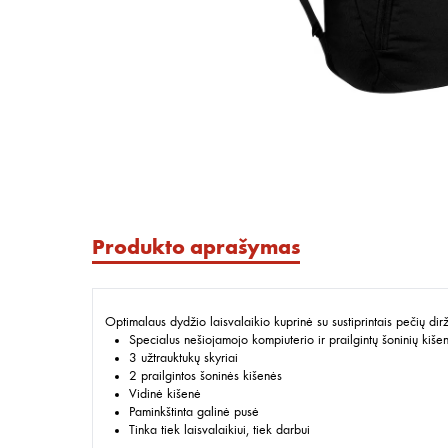
Produkto aprašymas
Optimalaus dydžio laisvalaikio kuprinė su sustiprintais pečių dir
Specialus nešiojamojo kompiuterio ir prailgintų šoninių kišen
3 užtrauktukų skyriai
2 prailgintos šoninės kišenės
Vidinė kišenė
Paminkštinta galinė pusė
Tinka tiek laisvalaikiui, tiek darbui