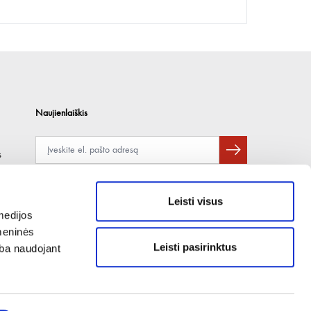
Naujienlaiškis
s
Apie duomenų naudojimą, gavėjus ir saugumo politiką skaitykite
čia
.
Pateikdami el. paštą sutinkate gauti tiesioginę rinkodarą.
Leisti visus
medijos
omeninės
Leisti pasirinktus
arba naudojant