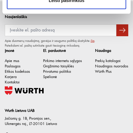
Leisti pasirinktus
Talpykla
Metalinis flakonas
Kvapas / aromatas
Kvapnus
Naujienlaiškis
Spalva
Balta
Našumas (taškų sistema)
5 iš 5 balų
Apie duomenų naudojimą, gavėjus ir saugumo politiką skaitykite
čia
.
pH vertė / sąlygos
Pateikdami el. paštą sutinkate gauti tiesioginę rinkodarą.
6.0 / neskiestas
Įmonė
El. parduotuvė
Naudinga
Tinkamumas naudoti atidarius
12 Month
Apie mus
Pirkimo internetu sąlygos
Prekių katalogai
Be silikono
Taip
Paslaugos
Grąžinimo taisyklės
Naudingos nuorodos
Etikos kodeksas
Privatumo politika
Würth Plus
Karjera
Spėlionė
Kontaktai
Wurth Lietuva UAB
Jačionių g. 1B, Pivonijos sen.
,
Ukmergės raj.
,
LT-20101
Lietuva