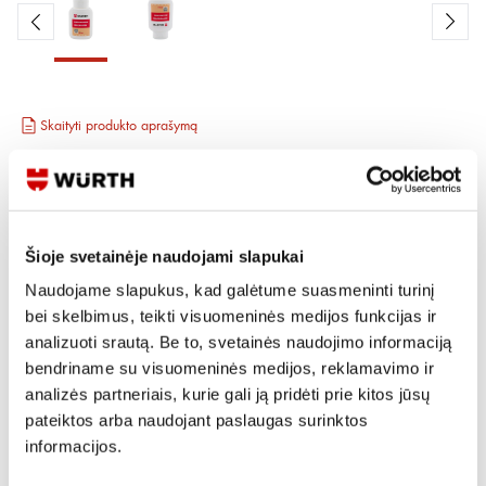
Skaityti produkto aprašymą
Produkto Nr.
0890 600 218
EAN
4056807950495
Kainos matomos tik registruotiems vartotojams.
Prisijungti / Registruotis
Šioje svetainėje naudojami slapukai
Naudojame slapukus, kad galėtume suasmeninti turinį
Rašyti užklausą
bei skelbimus, teikti visuomeninės medijos funkcijas ir
analizuoti srautą. Be to, svetainės naudojimo informaciją
bendriname su visuomeninės medijos, reklamavimo ir
Reikia daugiau informacijos?
analizės partneriais, kurie gali ją pridėti prie kitos jūsų
Rodyti artimiausią parduotuvę
pateiktos arba naudojant paslaugas surinktos
informacijos.
Skambinti:
+370 694 91387