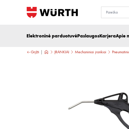
Elektroninė parduotuvė
Paslaugos
Karjera
Apie 
Grįžti
ĮRANKIAI
Mechaniniai įrankiai
Pneumatinia