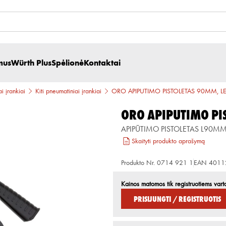
mus
Würth Plus
Spėlionė
Kontaktai
i įrankiai
Kiti pneumatiniai įrankiai
ORO APIPUTIMO PISTOLETAS 90MM, L
ORO APIPUTIMO PI
APIPŪTIMO PISTOLETAS L90MM
Skaityti produkto aprašymą
Produkto Nr.
0714 921 1
EAN
4011
Kainos matomos tik registruotiems vart
Prisijungti / Registruotis