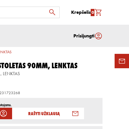
Krepšelis
0
Prisijungti
ENKTAS
STOLETAS 90MM, LENKTAS
, LENKTAS
231723268
otojams.
Rašyti užklausą