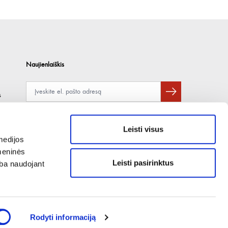
Naujienlaiškis
s
Apie duomenų naudojimą, gavėjus ir saugumo politiką skaitykite
čia
.
Pateikdami el. paštą sutinkate gauti tiesioginę rinkodarą.
Leisti visus
medijos
omeninės
Leisti pasirinktus
arba naudojant
Rodyti informaciją
PRODUKTUS TIEKIAME TIK SUTARTINIAMS VERSLO KLIENTAMS