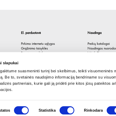
El. parduotuvė
Naudinga
Pirkimo internetu sąlygos
Prekių katalogai
Grąžinimo taisyklės
Naudingos nuorodo
Privatumo politika
Würth Plus
Spėlionė
i slapukai
alėtume suasmeninti turinį bei skelbimus, teikti visuomeninės 
autą. Be to, svetainės naudojimo informaciją bendriname su visu
lizės partneriais, kurie gali ją pridėti prie kitos jūsų pateiktos 
acijos.
tatos
Statistika
Rinkodara