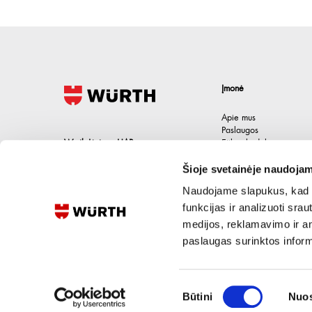
Įmonė
Apie mus
Paslaugos
Wurth Lietuva UAB
Etikos kodeksas
Karjera
Jačionių g. 1B, Pivonijos sen.
,
Šioje svetainėje naudojam
Kontaktai
Ukmergės raj.
,
LT-20101
Lietuva
Naudojame slapukus, kad g
+370 694 91387
funkcijas ir analizuoti sr
medijos, reklamavimo ir ana
eshop@wurth.lt
paslaugas surinktos inform
Sutikimo
Būtini
Nuos
pasirinkimas
©
2026
UAB Wurth Lietuva