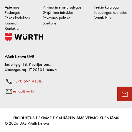
Apie mus
Pirkimo internetu sąlygos
Prekių katalogai
Paslaugos
Grąžinimo taisyklės
Naudingos nuorodos
Etikos kodeksas
Privatumo politika
Würth Plus
Karjera
Spėlionė
Kontaktai
Wurth Lietuva UAB
Jačionių g. 1B, Pivonijos sen.
,
Ukmergės raj.
,
LT-20101
Lietuva
+370 694 91387
eshop@wurth.lt
PRODUKTUS TIEKIAME TIK SUTARTINIAMS VERSLO KLIENTAMS
©
2026
UAB Wurth Lietuva