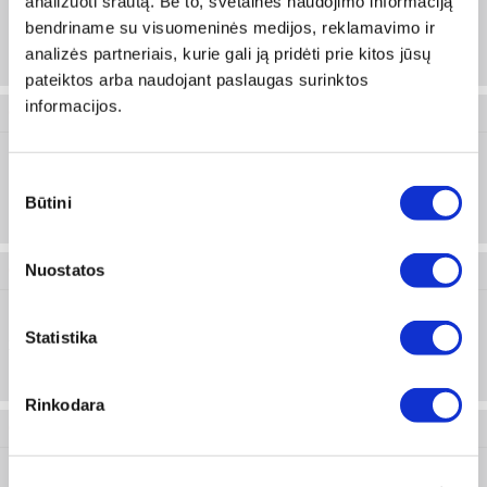
analizuoti srautą. Be to, svetainės naudojimo informaciją
bendriname su visuomeninės medijos, reklamavimo ir
M
Prisijungti arba registruotis
analizės partneriais, kurie gali ją pridėti prie kitos jūsų
50 vnt
pateiktos arba naudojant paslaugas surinktos
informacijos.
0899 470 122
Sutikimo
L
Prisijungti arba registruotis
Būtini
pasirinkimas
50 vnt
Nuostatos
0899 470 123
Statistika
XL
Prisijungti arba registruotis
50 vnt
Rinkodara
0899 470 124