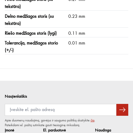
tekstūra)
Delno medžiagos storis (su
0.23 mm
tekstūra)
Riešo medžiagos storis (lygi)
0.11 mm
Tolerancija, medžiagos storio
0.01 mm
(+/-)
Naujienlaiškis
Apie duomenų naudojimą, gavėjus ir saugumo politiką skaitykite
čia
.
Pateikdami el. paštą sutinkate gauti tiesioginę rinkodarą.
Įmonė
El. parduotuvė
Naudinga