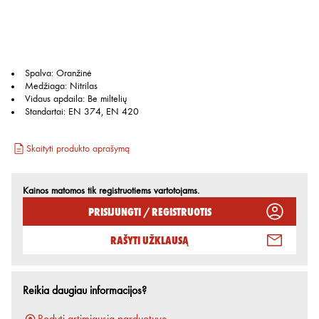
Spalva
:
Oranžinė
Medžiaga
:
Nitrilas
Vidaus apdaila
:
Be miltelių
Standartai
:
EN 374, EN 420
Skaityti produkto aprašymą
Kainos matomos tik registruotiems vartotojams.
Prisijungti / Registruotis
Rašyti užklausą
Reikia daugiau informacijos?