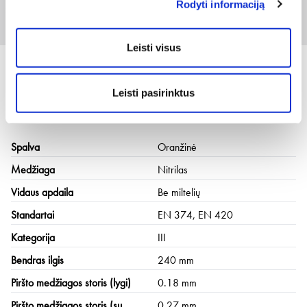
Rodyti informaciją
2XL
Prisijungti arba registruotis
50 vnt
Leisti visus
Leisti pasirinktus
Techninė informacija
Spalva
Oranžinė
Medžiaga
Nitrilas
Vidaus apdaila
Be miltelių
Standartai
EN 374, EN 420
Kategorija
III
Bendras ilgis
240 mm
Piršto medžiagos storis (lygi)
0.18 mm
Piršto medžiagos storis (su
0.27 mm