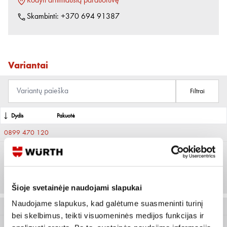
Rodyti artimiausią parduotuvę
Skambinti:
+370 694 91387
Variantai
Filtrai
Dydis
Pakuotė
0899 470 120
S
Prisijungti arba registruotis
50 vnt
Šioje svetainėje naudojami slapukai
Naudojame slapukus, kad galėtume suasmeninti turinį
0899 470 121
bei skelbimus, teikti visuomeninės medijos funkcijas ir