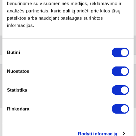
Skambinti:
+370 694 91387
bendriname su visuomeninės medijos, reklamavimo ir
analizės partneriais, kurie gali ją pridėti prie kitos jūsų
pateiktos arba naudojant paslaugas surinktos
informacijos.
Variantai
Filtrai
Sutikimo
Būtini
pasirinkimas
Pakuotė
0590 610 021
Nuostatos
Statistika
Prisijungti arba registruotis
Rinkodara
Rodyti informaciją