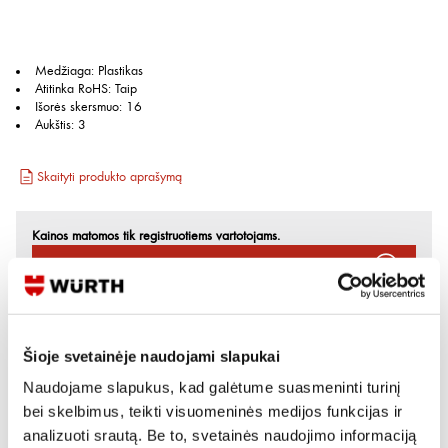
Medžiaga
:
Plastikas
Atitinka RoHS
:
Taip
Išorės skersmuo
:
16
Aukštis
:
3
Skaityti produkto aprašymą
Kainos matomos tik registruotiems vartotojams.
Prisijungti / Registruotis
Rašyti užklausą
Šioje svetainėje naudojami slapukai
Reikia daugiau informacijos?
Naudojame slapukus, kad galėtume suasmeninti turinį
bei skelbimus, teikti visuomeninės medijos funkcijas ir
Rodyti artimiausią parduotuvę
analizuoti srautą. Be to, svetainės naudojimo informaciją