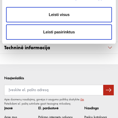
Produkto aprašymas
Leisti visus
Plokščias dangtelis
Rėminiams metalo inkarams
Leisti pasirinktus
Techninė informacija
Medžiaga
Plastikas
Atitinka RoHS
Taip
Išorės skersmuo
16 mm
Naujienlaiškis
Aukštis
3 mm
Spalva
Balta RAL 9010
Apie duomenų naudojimą, gavėjus ir saugumo politiką skaitykite
čia
.
Pateikdami el. paštą sutinkate gauti tiesioginę rinkodarą.
Įmonė
El. parduotuvė
Naudinga
Apie mus
Pirkimo internetu sąlygos
Prekių katalogai