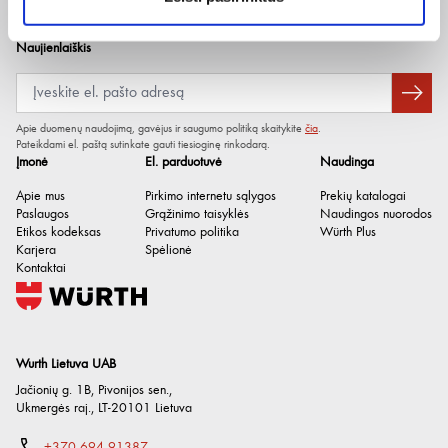
Kvapas / aromatas
Saugos duomenų lapai
Vaisių
Spalva
Geltona
Naujienlaiškis
Neutralus pH
No
pH vertė
9.4
Apie duomenų naudojimą, gavėjus ir saugumo politiką skaitykite
čia
.
Tankis
1.04 g/cm³
Pateikdami el. paštą sutinkate gauti tiesioginę rinkodarą.
Įmonė
El. parduotuvė
Naudinga
Sandėliavimo trukmė po
24 Month
pagaminimo
Apie mus
Pirkimo internetu sąlygos
Prekių katalogai
Paslaugos
Grąžinimo taisyklės
Naudingos nuorodos
Tankio sąlygos
esant 20°C
Etikos kodeksas
Privatumo politika
Würth Plus
Karjera
Spėlionė
Be organinių chloro junginių
Taip
Kontaktai
(AOX)
Be silikono
Taip
Biologiškai skaidus
Taip
Wurth Lietuva UAB
Talpykla
Kanistras
Jačionių g. 1B, Pivonijos sen.
,
Ukmergės raj.
,
LT-20101
Lietuva
Turinio svoris
5.2 kg
+370 694 91387