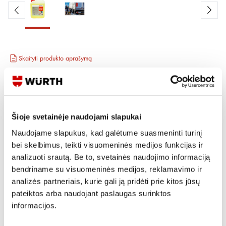
Skaityti produkto aprašymą
Produkto Nr.
0893 118 2
EAN
4056807105796
Kainos matomos tik registruotiems vartotojams.
Prisijungti / Registruotis
Šioje svetainėje naudojami slapukai
Naudojame slapukus, kad galėtume suasmeninti turinį
Rašyti užklausą
bei skelbimus, teikti visuomeninės medijos funkcijas ir
analizuoti srautą. Be to, svetainės naudojimo informaciją
bendriname su visuomeninės medijos, reklamavimo ir
Reikia daugiau informacijos?
analizės partneriais, kurie gali ją pridėti prie kitos jūsų
Rodyti artimiausią parduotuvę
pateiktos arba naudojant paslaugas surinktos
informacijos.
Skambinti:
+370 694 91387