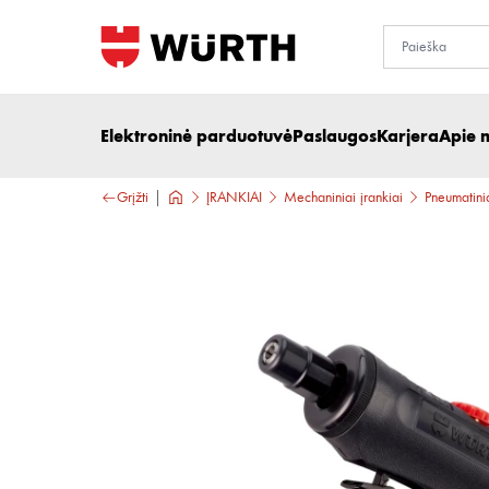
Elektroninė parduotuvė
Paslaugos
Karjera
Apie 
Grįžti
ĮRANKIAI
Mechaniniai įrankiai
Pneumatinia