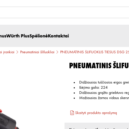
mus
Würth Plus
Spėlionė
Kontaktai
i įrankiai
Pneumatiniai šlifuokliai
PNEUMATINIS ŠLIFUOKLIS TIESUS DSG 2
PNEUMATINIS ŠLIFU
Didžiausias tuščiosios eigos grei
Išėjimo galia
:
224
Didžiausias grąžto griebtuvo reg
Mažiausias žarnos vidaus sker
Skaityti produkto aprašymą