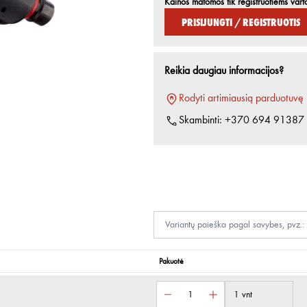
Kainos matomos tik registruotiems vart
Prisijungti / Registruotis
Reikia daugiau informacijos?
Rodyti artimiausią parduotuvę
Skambinti:
+370 694 91387
Pakuotė
1 vnt