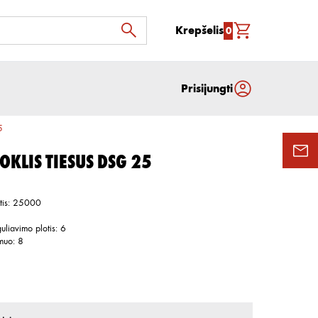
Krepšelis
0
Prisijungti
5
OKLIS TIESUS DSG 25
tis
:
25000
uliavimo plotis
:
6
smuo
:
8