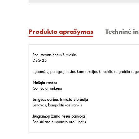
Produkto aprašymas
Techninė i
Pneumatinis tiesus šlifuoklis
DSG 25
Ilgaamžis, patogus, tiesios konstrukcijos šlifuoklis su greičio r
Nešąla rankos
Gumuota rankena
Lengvas darbas ir maža vibracija
Lengvas, kompaktiškas įrankis
Jungiamoji žarna nesusipainioja
Besisukanti suspausto oro jungtis