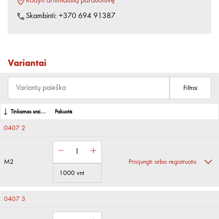
Rodyti artimiausią parduotuvę
Skambinti:
+370 694 91387
Variantai
Filtrai
Tinkamas sraigto sriegis
Pakuotė
0407 2
M2
Prisijungti arba registruotis
1000 vnt
0407 3