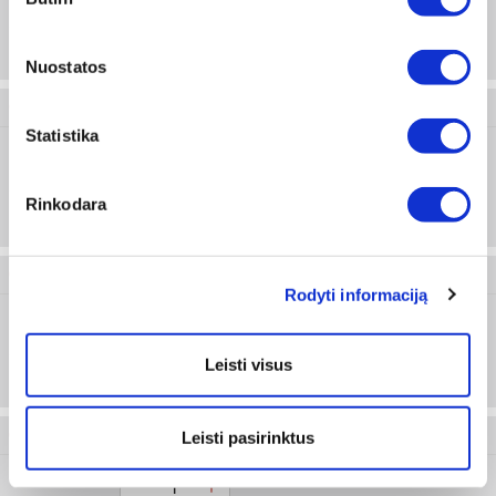
pasirinkimas
M6
Prisijungti arba registruotis
100 vnt
Nuostatos
0407 7
Statistika
M7
Prisijungti arba registruotis
Rinkodara
0407 8
Rodyti informaciją
M8
Prisijungti arba registruotis
Leisti visus
100 vnt
0407 10
Leisti pasirinktus