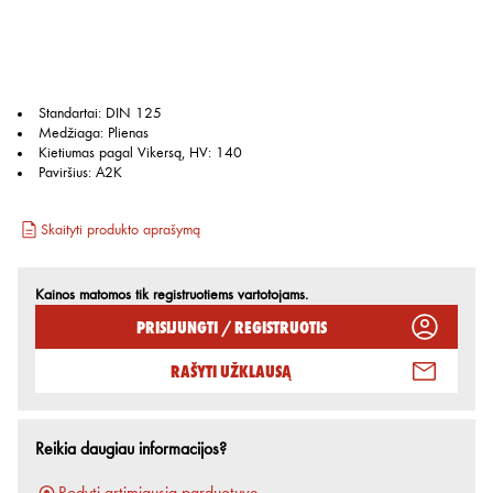
Standartai
:
DIN 125
Medžiaga
:
Plienas
Kietiumas pagal Vikersą, HV
:
140
Paviršius
:
A2K
Skaityti produkto aprašymą
Kainos matomos tik registruotiems vartotojams.
Prisijungti / Registruotis
Rašyti užklausą
Reikia daugiau informacijos?