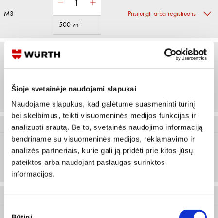
M3
Prisijungti arba registruotis
500 vnt
0407 4
M4
Prisijungti arba registruotis
Šioje svetainėje naudojami slapukai
Naudojame slapukus, kad galėtume suasmeninti turinį
bei skelbimus, teikti visuomeninės medijos funkcijas ir
0407 5
analizuoti srautą. Be to, svetainės naudojimo informaciją
bendriname su visuomeninės medijos, reklamavimo ir
analizės partneriais, kurie gali ją pridėti prie kitos jūsų
M5
Prisijungti arba registruotis
pateiktos arba naudojant paslaugas surinktos
100 vnt
informacijos.
0407 6
Sutikimo
Būtini