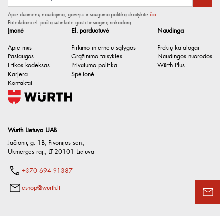
Apie duomenų naudojimą, gavėjus ir saugumo politiką skaitykite
čia
.
Pateikdami el. paštą sutinkate gauti tiesioginę rinkodarą.
Įmonė
El. parduotuvė
Naudinga
Apie mus
Pirkimo internetu sąlygos
Prekių katalogai
Paslaugos
Grąžinimo taisyklės
Naudingos nuorodos
Etikos kodeksas
Privatumo politika
Würth Plus
Karjera
Spėlionė
Kontaktai
Wurth Lietuva UAB
Jačionių g. 1B, Pivonijos sen.
,
Ukmergės raj.
,
LT-20101
Lietuva
+370 694 91387
eshop@wurth.lt