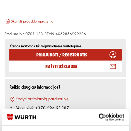
Skaityti produkto aprašymą
Produkto Nr.
0701 133 2
EAN
4062856999286
Kainos matomos tik registruotiems vartotojams.
Prisijungti / Registruotis
Rašyti užklausą
Reikia daugiau informacijos?
Rodyti artimiausią parduotuvę
Skambinti:
+370 694 91387