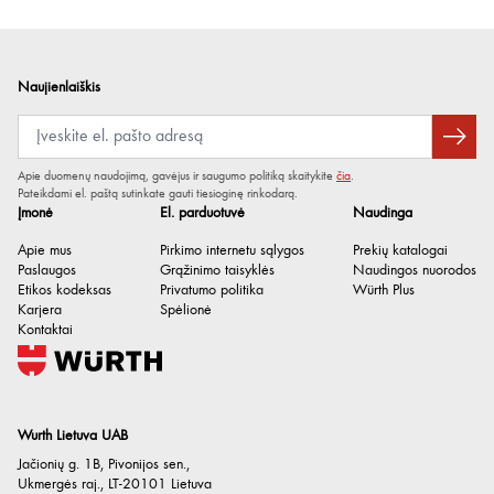
Neigiamasis slėgis
23 kPa
Ribotas leidimas su gausiu priedų rinkiniu
Rezervuaro talpa
30 l
Didžiausia galia
1380 W
Naujienlaiškis
Kabelio ilgis
7.5 m
Žarnos jungties skersmuo
35 mm
Apie duomenų naudojimą, gavėjus ir saugumo politiką skaitykite
čia
.
Garso slėgio lygis
69 dB
Pateikdami el. paštą sutinkate gauti tiesioginę rinkodarą.
Įmonė
El. parduotuvė
Naudinga
IP apsaugos klasė
IP X4
Apie mus
Pirkimo internetu sąlygos
Prekių katalogai
Bendras ilgis
560 mm
Paslaugos
Grąžinimo taisyklės
Naudingos nuorodos
Etikos kodeksas
Privatumo politika
Würth Plus
Plotis
370 mm
Karjera
Spėlionė
Aukštis
580 mm
Kontaktai
Wurth Lietuva UAB
Jačionių g. 1B, Pivonijos sen.
,
Ukmergės raj.
,
LT-20101
Lietuva