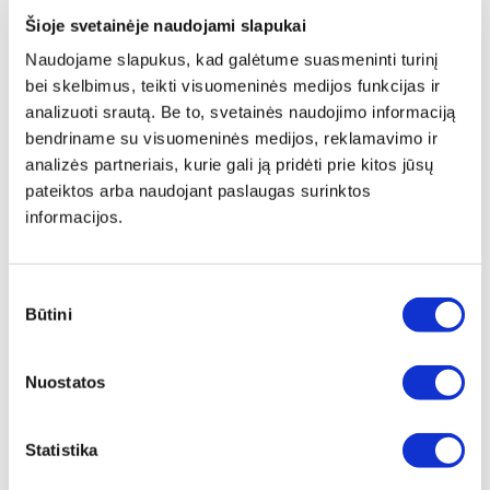
Šioje svetainėje naudojami slapukai
Produkto aprašymas
Naudojame slapukus, kad galėtume suasmeninti turinį
Pramoninis drėgno ir sauso valymo dulkių siurblys ISS 30-L
bei skelbimus, teikti visuomeninės medijos funkcijas ir
Komplektuojamas platus priedų rinkinys
analizuoti srautą. Be to, svetainės naudojimo informaciją
bendriname su visuomeninės medijos, reklamavimo ir
Universalus dulkių siurblys, tinkamas naudoti statybvietėse, turintis L sertifikatą
ir automatinį filtro valymą
analizės partneriais, kurie gali ją pridėti prie kitos jūsų
pateiktos arba naudojant paslaugas surinktos
L dulkių klasės sertifikatas
informacijos.
Garantuotas 99 % dulkių surinkimo efektyvumas pagal EN 60335-2-69
Galimybė laikyti ir montuoti Würth sisteminius dėklus
Plokščias konteinerio paviršius
Sutikimo
Būtini
pasirinkimas
Priedai gali būti laikomi prie įrenginio ir visada paruošti naudoti
Integruota jungiamojo antgalio ir įrankio įvorės su greitosiomis jungtimis,
lanksčiosios žarnos ir maitinimo kabelio laikymo vieta
Nuostatos
Idealiai tinka naudoti statybvietėse
Tvirtas konteineris su apsaugomis ir dideliais, tvirtais metaliniais ratukais
Statistika
Antistatinis paruošimas
Statinius krūvius išsklaido įžemintas jungiamasis elementas ir į komplektą