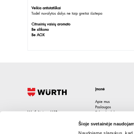
Veikia antistatiškai
Todėl nuvalytos dalys ne taip greitai išsitepa
Citrusinių vaisių aromato
Be silikono
Be AOX
Įmonė
Apie mus
Paslaugos
Wurth Lietuva UAB
Etikos kodeksas
Karjera
Jačionių g. 1B, Pivonijos sen.
,
Šioje svetainėje naudojam
Kontaktai
Ukmergės raj.
,
LT-20101
Lietuva
Naudojame slapukus, kad g