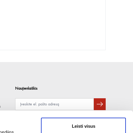
Naujienlaiškis
s
Apie duomenų naudojimą, gavėjus ir saugumo politiką skaitykite
čia
.
Pateikdami el. paštą sutinkate gauti tiesioginę rinkodarą.
Leisti visus
medijos