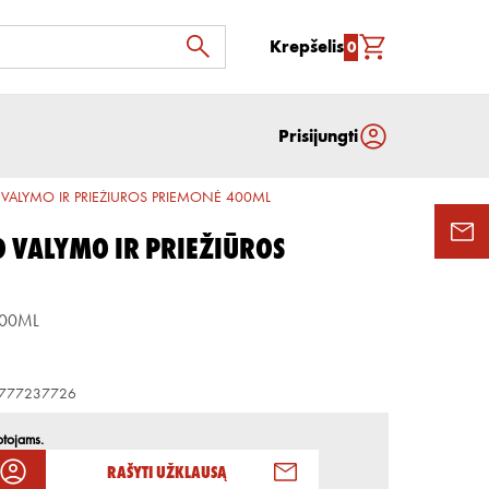
Krepšelis
0
Prisijungti
O VALYMO IR PRIEŽIŪROS PRIEMONĖ 400ML
O VALYMO IR PRIEŽIŪROS
400ML
777237726
otojams.
Rašyti užklausą