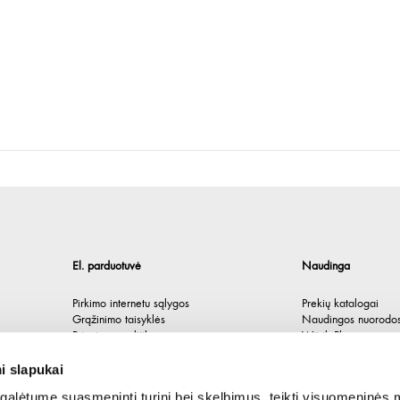
El. parduotuvė
Naudinga
Pirkimo internetu sąlygos
Prekių katalogai
Grąžinimo taisyklės
Naudingos nuorodo
Privatumo politika
Würth Plus
Spėlionė
i slapukai
alėtume suasmeninti turinį bei skelbimus, teikti visuomeninės 