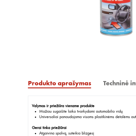
Produkto aprašymas
Techninė i
Valymas ir priežiūra viename produkte
Mažiau sugaišite laiko tvarkydami automobilio vidų
Universaliai panaudojama visoms plastikinėms detalėms auto
Gerai tinka priežiūrai
Atgaivina spalvą, suteikia blizgesį