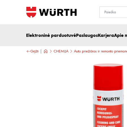
Elektroninė parduotuvė
Paslaugos
Karjera
Apie 
Grįžti
CHEMIJA
Auto priežiūros ir remonto priemon