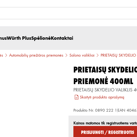
mus
Würth Plus
Spėlionė
Kontaktai
ės
Automobilių priežiūros priemonės
Salono valikliai
PRIETAISŲ SKYDELI
PRIETAISŲ SKYDELI
PRIEMONĖ 400ML
PRIETAISŲ SKYDELIO VALIKLIS 
Skaityti produkto aprašymą
Produkto Nr.
0890 222 1
EAN
4046
Kainos matomos tik registruotiems vart
Prisijungti / Registruotis