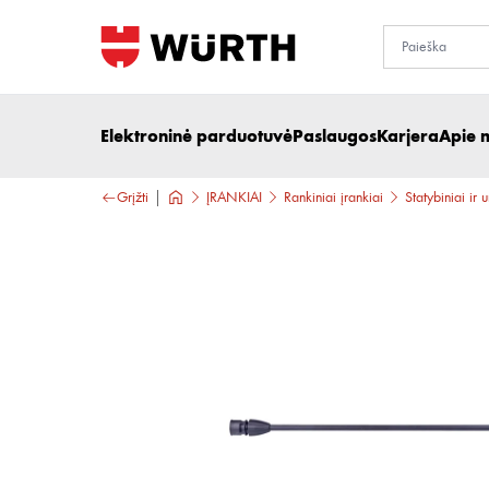
Elektroninė parduotuvė
Paslaugos
Karjera
Apie 
Grįžti
ĮRANKIAI
Rankiniai įrankiai
Statybiniai ir 