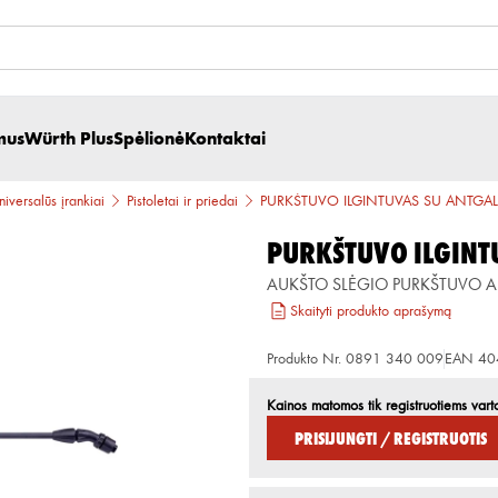
mus
Würth Plus
Spėlionė
Kontaktai
universalūs įrankiai
Pistoletai ir priedai
PURKŠTUVO ILGINTUVAS SU ANTGAL
PURKŠTUVO ILGINT
AUKŠTO SLĖGIO PURKŠTUVO A
Skaityti produkto aprašymą
Produkto Nr.
0891 340 009
EAN
40
Kainos matomos tik registruotiems vart
Prisijungti / Registruotis