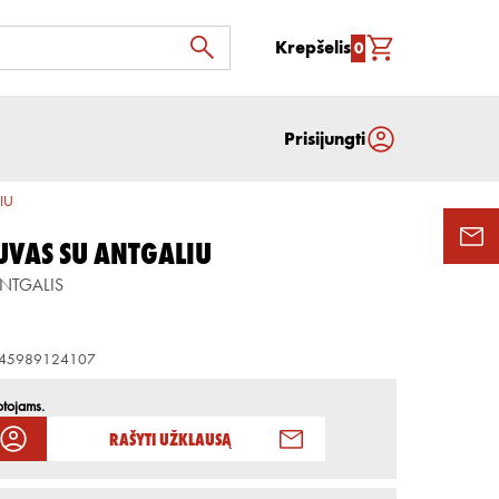
Krepšelis
0
Prisijungti
IU
UVAS SU ANTGALIU
NTGALIS
45989124107
otojams.
Rašyti užklausą