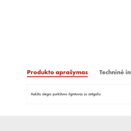
Produkto aprašymas
Techninė i
Aukšto slėgio purkštuvo ilgintuvas su antgaliu