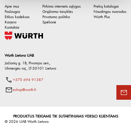
Didžiausia fortepijono laido
3.6 mm
Apie mus
Pirkimo internetu sąlygos
Prekių katalogai
skersmens pjovimo geba
Paslaugos
Grąžinimo taisyklės
Naudingos nuorodos
Etikos kodeksas
Privatumo politika
Würth Plus
Medžiaga
Plienas
Karjera
Spėlionė
Kontaktai
Rankenos medžiaga
Polivinilchloridas
Ilgis, coliais
8 in
Produkto svoris, kg
332 g
Wurth Lietuva UAB
Jačionių g. 1B, Pivonijos sen.
,
Ukmergės raj.
,
LT-20101
Lietuva
+370 694 91387
eshop@wurth.lt
PRODUKTUS TIEKIAME TIK SUTARTINIAMS VERSLO KLIENTAMS
©
2026
UAB Wurth Lietuva