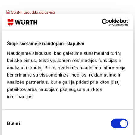
Skaityti produkto aprašymą
Produkto Nr.
0715 06 01
EAN
4024835706278
Kainos matomos tik registruotiems vartotojams.
Šioje svetainėje naudojami slapukai
Prisijungti / Registruotis
Naudojame slapukus, kad galėtume suasmeninti turinį
Rašyti užklausą
bei skelbimus, teikti visuomeninės medijos funkcijas ir
analizuoti srautą. Be to, svetainės naudojimo informaciją
bendriname su visuomeninės medijos, reklamavimo ir
Reikia daugiau informacijos?
analizės partneriais, kurie gali ją pridėti prie kitos jūsų
pateiktos arba naudojant paslaugas surinktos
Rodyti artimiausią parduotuvę
informacijos.
Skambinti:
+370 694 91387
Sutikimo
Būtini
pasirinkimas
Produkto aprašymas