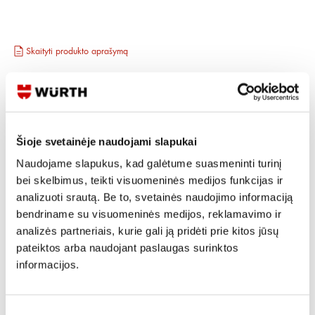
Skaityti produkto aprašymą
Produkto Nr.
0893 611
EAN
4045989566327
Kainos matomos tik registruotiems vartotojams.
Prisijungti / Registruotis
Šioje svetainėje naudojami slapukai
Rašyti užklausą
Naudojame slapukus, kad galėtume suasmeninti turinį
bei skelbimus, teikti visuomeninės medijos funkcijas ir
analizuoti srautą. Be to, svetainės naudojimo informaciją
Reikia daugiau informacijos?
bendriname su visuomeninės medijos, reklamavimo ir
analizės partneriais, kurie gali ją pridėti prie kitos jūsų
Rodyti artimiausią parduotuvę
pateiktos arba naudojant paslaugas surinktos
Skambinti:
+370 694 91387
informacijos.
Sutikimo