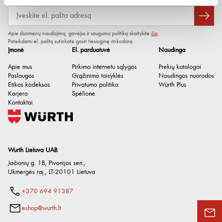
pH vertė / sąlygos
14 / esant 20°C
Tankis / sąlygos
1.18 g/cm³ / esant 20°C
Apie duomenų naudojimą, gavėjus ir saugumo politiką skaitykite
čia
.
Sandėliavimo trukmė po
36 mėn.
Pateikdami el. paštą sutinkate gauti tiesioginę rinkodarą.
pagaminimo
Įmonė
El. parduotuvė
Naudinga
Biologiškai skaidus
Taip
Apie mus
Pirkimo internetu sąlygos
Prekių katalogai
Paslaugos
Grąžinimo taisyklės
Naudingos nuorodos
Be organinių chloro junginių
Taip
Etikos kodeksas
Privatumo politika
Würth Plus
(AOX)
Karjera
Spėlionė
Kontaktai
Wurth Lietuva UAB
Jačionių g. 1B, Pivonijos sen.
,
Ukmergės raj.
,
LT-20101
Lietuva
+370 694 91387
eshop@wurth.lt