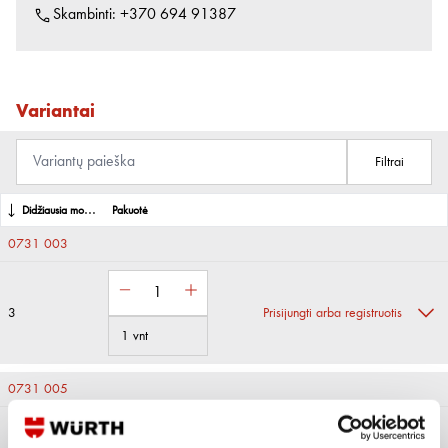
Skambinti:
+370 694 91387
Variantai
Filtrai
Didžiausia momentinė srovė
Pakuotė
0731 003
3
Prisijungti arba registruotis
1 vnt
0731 005