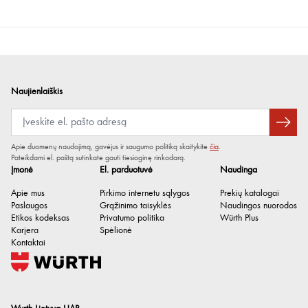
Naujienlaiškis
Apie duomenų naudojimą, gavėjus ir saugumo politiką skaitykite
čia
.
Pateikdami el. paštą sutinkate gauti tiesioginę rinkodarą.
Įmonė
El. parduotuvė
Naudinga
Apie mus
Pirkimo internetu sąlygos
Prekių katalogai
Paslaugos
Grąžinimo taisyklės
Naudingos nuorodos
Etikos kodeksas
Privatumo politika
Würth Plus
Karjera
Spėlionė
Kontaktai