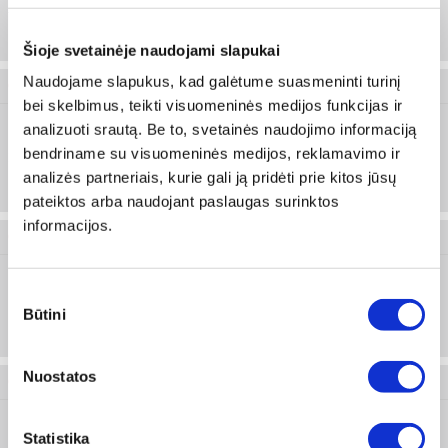
5
Prisijungti arba registruotis
25 vnt
Šioje svetainėje naudojami slapukai
Naudojame slapukus, kad galėtume suasmeninti turinį
0731 007 5
bei skelbimus, teikti visuomeninės medijos funkcijas ir
analizuoti srautą. Be to, svetainės naudojimo informaciją
bendriname su visuomeninės medijos, reklamavimo ir
7.5
Prisijungti arba registruotis
analizės partneriais, kurie gali ją pridėti prie kitos jūsų
pateiktos arba naudojant paslaugas surinktos
informacijos.
0731 010
Sutikimo
10
Prisijungti arba registruotis
Būtini
pasirinkimas
25 vnt
Nuostatos
0731 015
Statistika