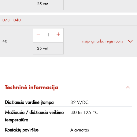
25 vnt
0731 040
40
Prisijungti arba registruotis
25 vnt
Techninė informacija
Didžiausia vardinė įtampa
32 V/DC
Mažiausia / didžiausia veikimo
-40 to 125 °C
temperatūra
Kontaktų paviršius
Alavuotas