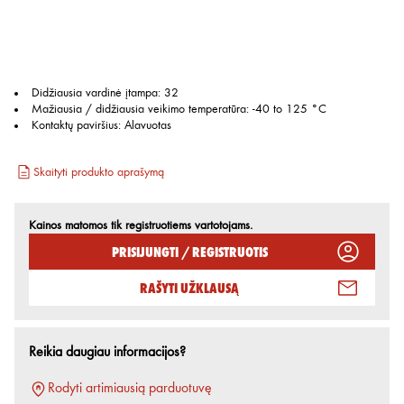
Didžiausia vardinė įtampa
:
32
Mažiausia / didžiausia veikimo temperatūra
:
-40 to 125 °C
Kontaktų paviršius
:
Alavuotas
Skaityti produkto aprašymą
Kainos matomos tik registruotiems vartotojams.
Prisijungti / Registruotis
Rašyti užklausą
Reikia daugiau informacijos?
Rodyti artimiausią parduotuvę