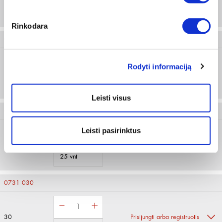
15
Prisijungti arba registruotis
25 vnt
Rinkodara
0731 020
Rodyti informaciją
20
Prisijungti arba registruotis
25 vnt
Leisti visus
0731 025
Leisti pasirinktus
25
Prisijungti arba registruotis
25 vnt
0731 030
30
Prisijungti arba registruotis