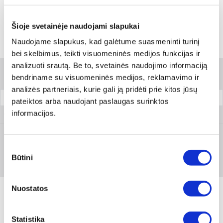
Skambinti:
+370 694 91387
Šioje svetainėje naudojami slapukai
Naudojame slapukus, kad galėtume suasmeninti turinį
Variantai
bei skelbimus, teikti visuomeninės medijos funkcijas ir
analizuoti srautą. Be to, svetainės naudojimo informaciją
Filtrai
bendriname su visuomeninės medijos, reklamavimo ir
analizės partneriais, kurie gali ją pridėti prie kitos jūsų
Pakuotė
pateiktos arba naudojant paslaugas surinktos
informacijos.
0893 202
Sutikimo
Prisijungti arba registruotis
Būtini
pasirinkimas
Nuostatos
Statistika