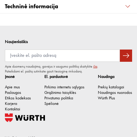
Techninė informacija
Kiekis
500 ml
Spalva
Geltona
Kvapas / aromatas
Bekvapis
Naujienlaiškis
Sandėliavimo trukmė po
36 mėn.
pagaminimo
Apie duomenų naudojimą, gavėjus ir saugumo politiką skaitykite
čia
.
Tankis
0.92 g/cm³
Pateikdami el. paštą sutinkate gauti tiesioginę rinkodarą.
Įmonė
El. parduotuvė
Naudinga
pH vertė
6.6-6.8
Apie mus
Pirkimo internetu sąlygos
Prekių katalogai
Paslaugos
Grąžinimo taisyklės
Naudingos nuorodos
Etikos kodeksas
Privatumo politika
Würth Plus
Karjera
Spėlionė
Kontaktai