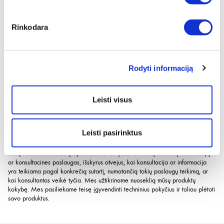
Produkto aprašymas
Rinkodara
CO
nuotėkio diagnostikos skystis
2
CO
nuotėkio diagnostikos skystis, skirtas naudoti su 5964 964 101 CO
2
2
nuotėkio diagnostikos prietaisu
Rodyti informaciją
Saugus naudoti skystis, kurio sudėtyje nėra rūgščių ar degių medžiagų
Lengvai pašalinamas
Saugus aplinkai
Leisti visus
Naudojimo instrukcijos yra tik rekomendacinio pobūdžio ir grindžiamos mūsų
atliktais bandymais bei turima patirtimi; kiekvieną kartą prieš naudodami,
produktą išbandykite savarankiškai. Dėl didelės naudojimo sričių ir
Leisti pasirinktus
sandėliavimo bei naudojimo sąlygų įvairovės mes neprisiimame atsakomybės
už konkretaus panaudojimo rezultatą. Mes neprisiimame atsakomybės už
mūsų nemokamo klientų aptarnavimo tarnybos teikiamą techninę informaciją
ar konsultacines paslaugas, išskyrus atvejus, kai konsultacija ar informacija
yra teikiama pagal konkrečią sutartį, numatančią tokių paslaugų teikimą, ar
kai konsultantas veikė tyčia. Mes užtikriname nuoseklią mūsų produktų
kokybę. Mes pasiliekame teisę įgyvendinti techninius pokyčius ir toliau plėtoti
savo produktus.