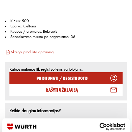
Kiekis
:
500
Spalva
:
Geltona
Kvapas / aromatas
:
Bekvapis
Sandėliavimo trukmė po pagaminimo
:
36
Skaityti produkto aprašymą
Kainos matomos tik registruotiems vartotojams.
Prisijungti / Registruotis
Rašyti užklausą
Reikia daugiau informacijos?
Rodyti artimiausią parduotuvę