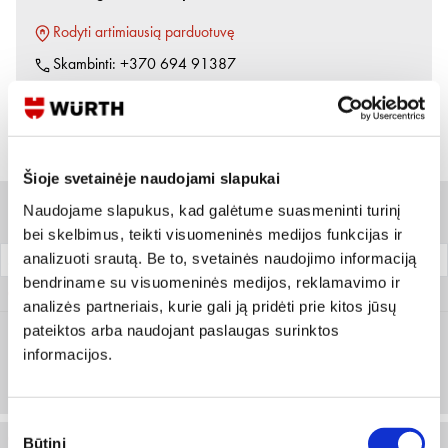
Rodyti artimiausią parduotuvę
Skambinti:
+370 694 91387
Variantai
Šioje svetainėje naudojami slapukai
Naudojame slapukus, kad galėtume suasmeninti turinį
Filtrai
bei skelbimus, teikti visuomeninės medijos funkcijas ir
analizuoti srautą. Be to, svetainės naudojimo informaciją
Grūdėtumas
Pakuotė
bendriname su visuomeninės medijos, reklamavimo ir
0579 430 321
analizės partneriais, kurie gali ją pridėti prie kitos jūsų
pateiktos arba naudojant paslaugas surinktos
informacijos.
120
Prisijungti arba registruotis
10 vnt
Sutikimo
0579 430 324
Būtini
pasirinkimas