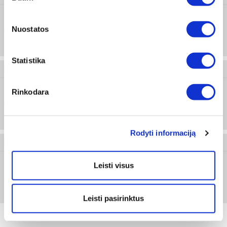
Nuostatos
40
Prisijungti arba registruotis
10 vnt
Statistika
0579 430 326
Rinkodara
60
Prisijungti arba registruotis
10 vnt
Rodyti informaciją
0579 430 328
Leisti visus
80
Prisijungti arba registruotis
10 vnt
Leisti pasirinktus