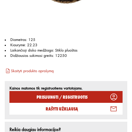
Diametras
:
125
Kiaurymė
:
22.23
Laikančioji disko medžiaga
:
Stiklo pluoštas
Didžiausias sukimosi greitis
:
12250
Skaityti produkto aprašymą
Kainos matomos tik registruotiems vartotojams.
Prisijungti / Registruotis
Rašyti užklausą
Reikia daugiau informacijos?