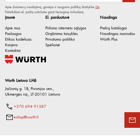
Apie duomenų naudojimą, gavėjus ir saugumo politiką skaitykite
čia
.
Pateikdami el. paštą sutinkate gauti tiesioginę rinkodarą.
Įmonė
El. parduotuvė
Naudinga
Apie mus
Pirkimo internetu sąlygos
Prekių katalogai
Paslaugos
Grąžinimo taisyklės
Naudingos nuorodos
Etikos kodeksas
Privatumo politika
Würth Plus
Karjera
Spėlionė
Kontaktai
Wurth Lietuva UAB
Jačionių g. 1B, Pivonijos sen.
,
Ukmergės raj.
,
LT-20101
Lietuva
+370 694 91387
eshop@wurth.lt