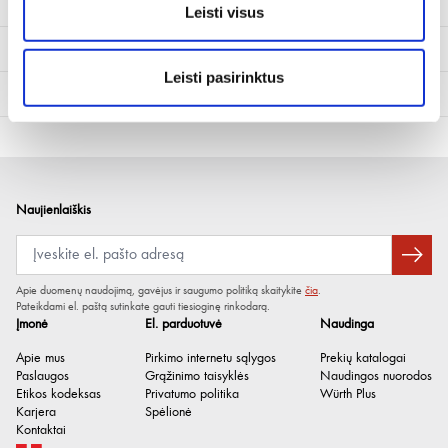
Leisti visus
Techninė informacija
Leisti pasirinktus
Dokumentai
Sandėliavimo trukmė po
36 mėn.
pagaminimo
Kiti dokumentai
(1)
Šluosčių skaičius
75 VNT
Sertifikatas
Talpykla
Kibirėlis
Naujienlaiškis
Apie duomenų naudojimą, gavėjus ir saugumo politiką skaitykite
čia
.
Pateikdami el. paštą sutinkate gauti tiesioginę rinkodarą.
Įmonė
El. parduotuvė
Naudinga
Apie mus
Pirkimo internetu sąlygos
Prekių katalogai
Paslaugos
Grąžinimo taisyklės
Naudingos nuorodos
Etikos kodeksas
Privatumo politika
Würth Plus
Karjera
Spėlionė
Kontaktai