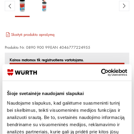
Skaityti produkto aprašymą
Produkto Nr.
0890 900 99
EAN
4046777224955
Kainos matomos tik registruotiems vartotojams.
Prisijungti / Registruotis
Rašyti užklausą
Šioje svetainėje naudojami slapukai
Reikia daugiau informacijos?
Naudojame slapukus, kad galėtume suasmeninti turinį
bei skelbimus, teikti visuomeninės medijos funkcijas ir
Rodyti artimiausią parduotuvę
analizuoti srautą. Be to, svetainės naudojimo informaciją
Skambinti:
+370 694 91387
bendriname su visuomeninės medijos, reklamavimo ir
analizės partneriais, kurie gali ją pridėti prie kitos jūsų