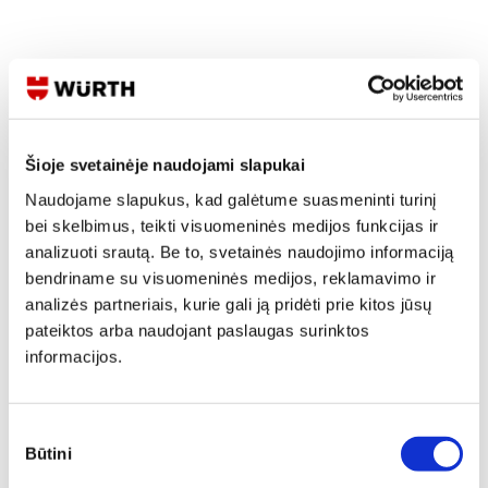
Skaityti produkto aprašymą
Produkto Nr.
0179 823 932
EAN
4046777402919
Šioje svetainėje naudojami slapukai
Kainos matomos tik registruotiems vartotojams.
Naudojame slapukus, kad galėtume suasmeninti turinį
Prisijungti / Registruotis
bei skelbimus, teikti visuomeninės medijos funkcijas ir
Rašyti užklausą
analizuoti srautą. Be to, svetainės naudojimo informaciją
bendriname su visuomeninės medijos, reklamavimo ir
analizės partneriais, kurie gali ją pridėti prie kitos jūsų
Reikia daugiau informacijos?
pateiktos arba naudojant paslaugas surinktos
informacijos.
Rodyti artimiausią parduotuvę
Skambinti:
+370 694 91387
Sutikimo
Būtini
pasirinkimas