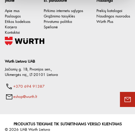
Įmonė
El. parduotuvė
Naudinga
Galvutės skersmuo
8.5 mm
Apie mus
Pirkimo internetu sąlygos
Prekių katalogai
vidinė šešiakampė jungtis
H2
Paslaugos
Grąžinimo taisyklės
Naudingos nuorodos
Etikos kodeksas
Privatumo politika
Würth Plus
Galvutės tipas
Kūginė
Karjera
Spėlionė
Kontaktai
Cilindro skersmuo
2.8 mm
Wurth Lietuva UAB
Jačionių g. 1B, Pivonijos sen.
,
Ukmergės raj.
,
LT-20101
Lietuva
+370 694 91387
eshop@wurth.lt
PRODUKTUS TIEKIAME TIK SUTARTINIAMS VERSLO KLIENTAMS
©
2026
UAB Wurth Lietuva