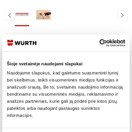
Skaityti produkto aprašymą
Produkto Nr.
0179 335 40
EAN
17933540961
Šioje svetainėje naudojami slapukai
Kainos matomos tik registruotiems vartotojams.
Naudojame slapukus, kad galėtume suasmeninti turinį
Prisijungti / Registruotis
bei skelbimus, teikti visuomeninės medijos funkcijas ir
analizuoti srautą. Be to, svetainės naudojimo informaciją
Rašyti užklausą
bendriname su visuomeninės medijos, reklamavimo ir
analizės partneriais, kurie gali ją pridėti prie kitos jūsų
pateiktos arba naudojant paslaugas surinktos
Reikia daugiau informacijos?
informacijos.
Rodyti artimiausią parduotuvę
Skambinti:
+370 694 91387