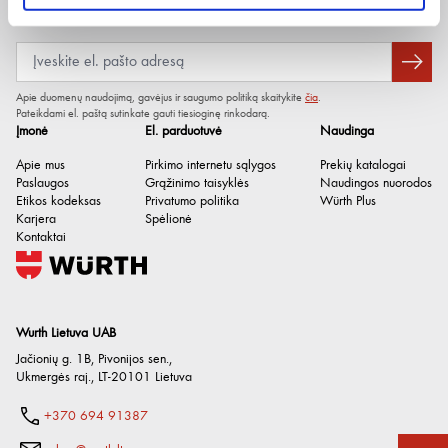
Naujienlaiškis
Apie duomenų naudojimą, gavėjus ir saugumo politiką skaitykite
čia
.
Pateikdami el. paštą sutinkate gauti tiesioginę rinkodarą.
Įmonė
El. parduotuvė
Naudinga
Apie mus
Pirkimo internetu sąlygos
Prekių katalogai
Paslaugos
Grąžinimo taisyklės
Naudingos nuorodos
Etikos kodeksas
Privatumo politika
Würth Plus
Karjera
Spėlionė
Kontaktai
Wurth Lietuva UAB
Jačionių g. 1B, Pivonijos sen.
,
Ukmergės raj.
,
LT-20101
Lietuva
Vardinis skersmuo
3.5 mm
+370 694 91387
Bendras ilgis
40