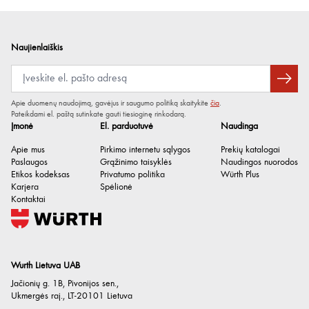
Naujienlaiškis
Apie duomenų naudojimą, gavėjus ir saugumo politiką skaitykite
čia
.
Pateikdami el. paštą sutinkate gauti tiesioginę rinkodarą.
Įmonė
El. parduotuvė
Naudinga
Apie mus
Pirkimo internetu sąlygos
Prekių katalogai
Paslaugos
Grąžinimo taisyklės
Naudingos nuorodos
Etikos kodeksas
Privatumo politika
Würth Plus
Karjera
Spėlionė
Kontaktai
Wurth Lietuva UAB
Jačionių g. 1B, Pivonijos sen.
,
Ukmergės raj.
,
LT-20101
Lietuva