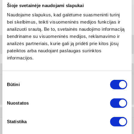
Skambinti:
+370 694 91387
Šioje svetainėje naudojami slapukai
Naudojame slapukus, kad galėtume suasmeninti turinį
bei skelbimus, teikti visuomeninės medijos funkcijas ir
Variantai
analizuoti srautą. Be to, svetainės naudojimo informaciją
bendriname su visuomeninės medijos, reklamavimo ir
analizės partneriais, kurie gali ją pridėti prie kitos jūsų
Filtrai
pateiktos arba naudojant paslaugas surinktos
informacijos.
Bendras ilgis
Pakuotė
0974 010 30
Sutikimo
Būtini
pasirinkimas
30
Prisijungti arba registruotis
50 vnt
Nuostatos
0974 010 40
Statistika
40
Prisijungti arba registruotis