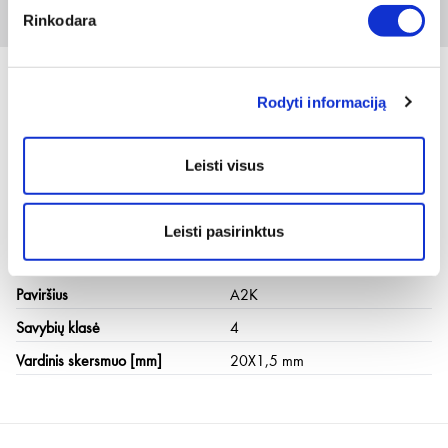
Rinkodara
50 vnt
Rodyti informaciją
Techninė informacija
Leisti visus
Sriegio tipas x vardinis skersmuo
M10
Išorės skersmuo [mm]
13 mm
Leisti pasirinktus
Medžiaga
Plienas
Paviršius
A2K
Savybių klasė
4
Vardinis skersmuo [mm]
20X1,5 mm