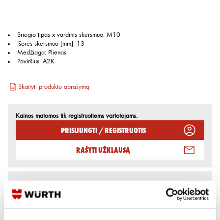
Sriegio tipas x vardinis skersmuo
:
M10
Išorės skersmuo [mm]
:
13
Medžiaga
:
Plienas
Paviršius
:
A2K
Skaityti produkto aprašymą
Kainos matomos tik registruotiems vartotojams.
Prisijungti / Registruotis
Rašyti užklausą
Reikia daugiau informacijos?
Rodyti artimiausią parduotuvę