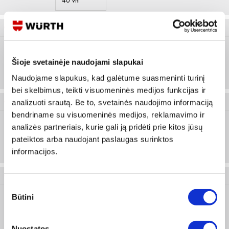
40 vnt
0506 10 35
Šioje svetainėje naudojami slapukai
12
Prisijungti arba registruotis
30 vnt
Naudojame slapukus, kad galėtume suasmeninti turinį
bei skelbimus, teikti visuomeninės medijos funkcijas ir
analizuoti srautą. Be to, svetainės naudojimo informaciją
0506 10 40
bendriname su visuomeninės medijos, reklamavimo ir
analizės partneriais, kurie gali ją pridėti prie kitos jūsų
10
Prisijungti arba registruotis
pateiktos arba naudojant paslaugas surinktos
25 vnt
informacijos.
0506 10 60
Sutikimo
Būtini
pasirinkimas
12
Prisijungti arba registruotis
Nuostatos