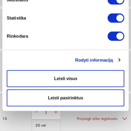
0506 10 65
Statistika
15
Prisijungti arba registruotis
Rinkodara
15 vnt
0506 10 321
Rodyti informaciją
15
Prisijungti arba registruotis
Leisti visus
20 vnt
Leisti pasirinktus
0506 15 28
15
Prisijungti arba registruotis
20 vnt