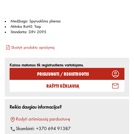
Medžiaga
:
Spyruoklinis plienas
Atitinka RoHS
:
Taip
Standartai
:
DIN 2095
Skaityti produkto aprašymą
Kainos matomos tik registruotiems vartotojams.
Prisijungti / Registruotis
Rašyti užklausą
Reikia daugiau informacijos?
Rodyti artimiausią parduotuvę
Skambinti:
+370 694 91387