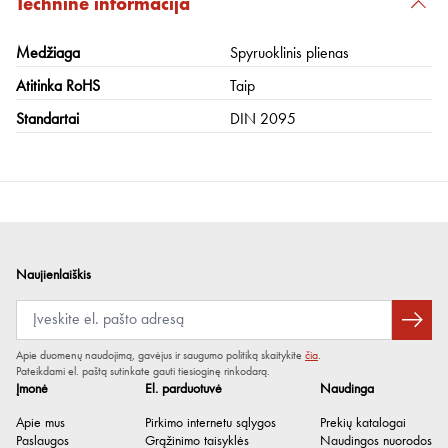
Techninė informacija
Medžiaga
Spyruoklinis plienas
Atitinka RoHS
Taip
Standartai
DIN 2095
Naujienlaiškis
Apie duomenų naudojimą, gavėjus ir saugumo politiką skaitykite
čia
.
Pateikdami el. paštą sutinkate gauti tiesioginę rinkodarą.
Įmonė
El. parduotuvė
Naudinga
Apie mus
Pirkimo internetu sąlygos
Prekių katalogai
Paslaugos
Grąžinimo taisyklės
Naudingos nuorodos