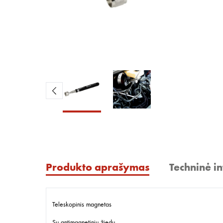
Produkto aprašymas
Techninė i
Teleskopinis magnetas
Su antimagnetiniu žiedu