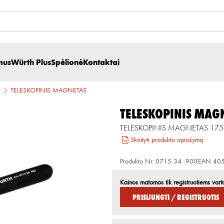
mus
Würth Plus
Spėlionė
Kontaktai
i
TELESKOPINIS MAGNETAS
TELESKOPINIS MAG
TELESKOPINIS MAGNETAS 17
Skaityti produkto aprašymą
Produkto Nr.
0715 34 900
EAN
40
Kainos matomos tik registruotiems vart
Prisijungti / Registruotis