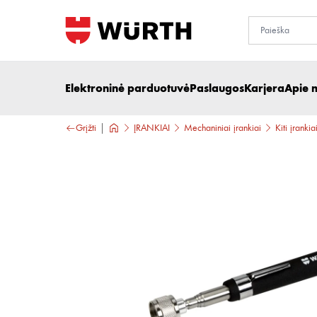
Elektroninė parduotuvė
Paslaugos
Karjera
Apie 
Grįžti
ĮRANKIAI
Mechaniniai įrankiai
Kiti įrankia