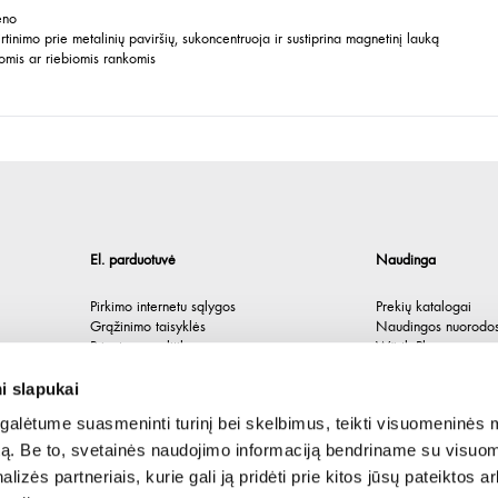
eno
inimo prie metalinių paviršių, sukoncentruoja ir sustiprina magnetinį lauką
omis ar riebiomis rankomis
El. parduotuvė
Naudinga
Pirkimo internetu sąlygos
Prekių katalogai
Grąžinimo taisyklės
Naudingos nuorodo
Privatumo politika
Würth Plus
Spėlionė
i slapukai
alėtume suasmeninti turinį bei skelbimus, teikti visuomeninės 
autą. Be to, svetainės naudojimo informaciją bendriname su visu
lizės partneriais, kurie gali ją pridėti prie kitos jūsų pateiktos 