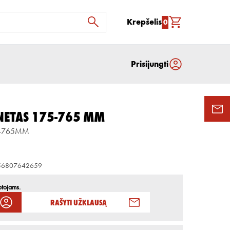
Krepšelis
0
Prisijungti
NETAS 175-765 MM
5-765MM
56807642659
otojams.
Rašyti užklausą