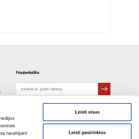
Naujienlaiškis
s
Apie duomenų naudojimą, gavėjus ir saugumo politiką skaitykite
čia
.
Pateikdami el. paštą sutinkate gauti tiesioginę rinkodarą.
Leisti visus
medijos
omeninės
Leisti pasirinktus
arba naudojant