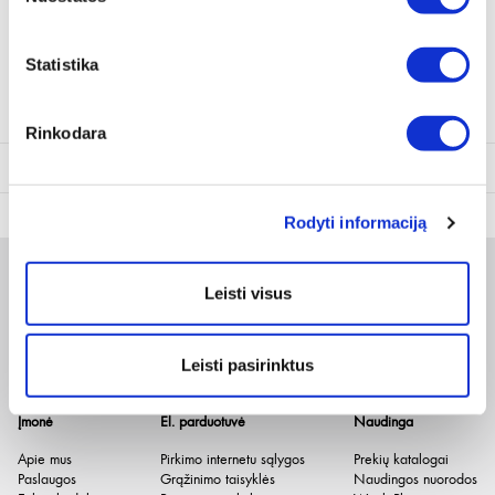
Tepalo filtro nuėmiklis su grandine
Statistika
1/2 colio kvadratinė arba šešiakampės 24 dydžio galvutės pavara
Rinkodara
Techninė informacija
Rodyti informaciją
Didžiausias prisispaudimo plotis
110 mm
Produkto svoris, kg
359 g
Leisti visus
Naujienlaiškis
Leisti pasirinktus
Apie duomenų naudojimą, gavėjus ir saugumo politiką skaitykite
čia
.
Pateikdami el. paštą sutinkate gauti tiesioginę rinkodarą.
Įmonė
El. parduotuvė
Naudinga
Apie mus
Pirkimo internetu sąlygos
Prekių katalogai
Paslaugos
Grąžinimo taisyklės
Naudingos nuorodos