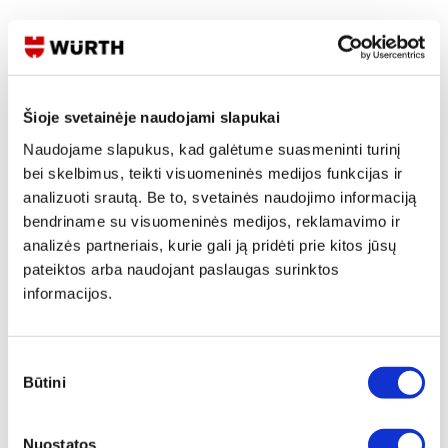
Skaityti produkto aprašymą
Produkto Nr.
0714 57 11
EAN
4011231717670
Šioje svetainėje naudojami slapukai
Kainos matomos tik registruotiems vartotojams.
Naudojame slapukus, kad galėtume suasmeninti turinį
Prisijungti / Registruotis
bei skelbimus, teikti visuomeninės medijos funkcijas ir
Rašyti užklausą
analizuoti srautą. Be to, svetainės naudojimo informaciją
bendriname su visuomeninės medijos, reklamavimo ir
analizės partneriais, kurie gali ją pridėti prie kitos jūsų
Reikia daugiau informacijos?
pateiktos arba naudojant paslaugas surinktos
informacijos.
Rodyti artimiausią parduotuvę
Skambinti:
+370 694 91387
Sutikimo
Būtini
pasirinkimas
Produkto aprašymas
Nuostatos