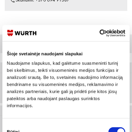
Skambinti:
+370 694 91387
Variantai
Filtrai
Šioje svetainėje naudojami slapukai
Dydis
Pakuotė
Naudojame slapukus, kad galėtume suasmeninti turinį
M452 046 001
bei skelbimus, teikti visuomeninės medijos funkcijas ir
analizuoti srautą. Be to, svetainės naudojimo informaciją
bendriname su visuomeninės medijos, reklamavimo ir
S/M
Prisijungti arba registruotis
analizės partneriais, kurie gali ją pridėti prie kitos jūsų
1 vnt
pateiktos arba naudojant paslaugas surinktos
informacijos.
M452 046 003
Sutikimo
L/XL
Prisijungti arba registruotis
Būtini