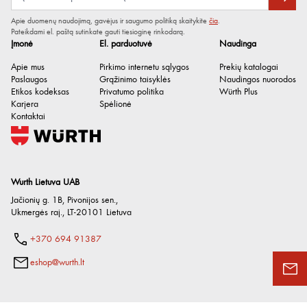
Apie duomenų naudojimą, gavėjus ir saugumo politiką skaitykite
čia
.
Pateikdami el. paštą sutinkate gauti tiesioginę rinkodarą.
Įmonė
El. parduotuvė
Naudinga
Apie mus
Pirkimo internetu sąlygos
Prekių katalogai
Paslaugos
Grąžinimo taisyklės
Naudingos nuorodos
Etikos kodeksas
Privatumo politika
Würth Plus
Karjera
Spėlionė
Kontaktai
Wurth Lietuva UAB
Jačionių g. 1B, Pivonijos sen.
,
Ukmergės raj.
,
LT-20101
Lietuva
+370 694 91387
eshop@wurth.lt