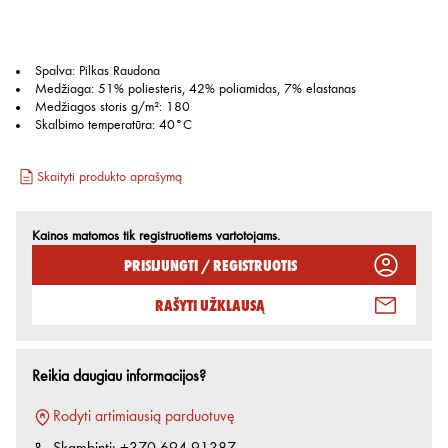
Spalva
:
Pilkas Raudona
Medžiaga
:
51% poliesteris, 42% poliamidas, 7% elastanas
Medžiagos storis g/m²
:
180
Skalbimo temperatūra
:
40°C
Skaityti produkto aprašymą
Kainos matomos tik registruotiems vartotojams.
Prisijungti / Registruotis
Rašyti užklausą
Reikia daugiau informacijos?
Rodyti artimiausią parduotuvę