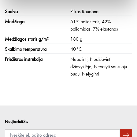
Spalva
Pilkas Raudona
Medžiaga
51% poliesteris, 42%
poliamidas, 7% elastanas
Medžiagos storis g/m²
180 g
Skalbimo temperatūra
40°C
Priežiūros instrukcija
Nebalinti, Nedžiovinti
džiovyklėje, Nevalyti sausuoju
būdu, Nelyginti
Naujienlaiškis