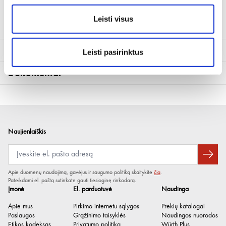
Trumpalaikis iki +170°C
Leisti visus
Techninė informacija
Leisti pasirinktus
Dokumentai
Cheminė bazė
Riebalų ir priedų sintezė
angliavandenilių tirpikliuose
CE deklaracija (sertifikatas)
(1)
Alyvos pagrindas
Sintetinės ir mineralinės alyvos
Saugos duomenų lapai
kombinacija
Naujienlaiškis
Spalva
Žalsva
Kvapas / aromatas
Tipinis
Tankis
0.78 g/cm³
Apie duomenų naudojimą, gavėjus ir saugumo politiką skaitykite
čia
.
Pateikdami el. paštą sutinkate gauti tiesioginę rinkodarą.
Mažiausia temperatūra
-25 °C
Įmonė
El. parduotuvė
Naudinga
Didžiausia temperatūra
150 °C
Apie mus
Pirkimo internetu sąlygos
Prekių katalogai
Paslaugos
Grąžinimo taisyklės
Naudingos nuorodos
Mažiausia veikliojo komponento
0 °C
Etikos kodeksas
Privatumo politika
Würth Plus