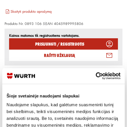
Skaityti produkto aprašymą
Produkto Nr.
0893 106 5
EAN
4045989995806
Kainos matomos tik registruotiems vartotojams.
Prisijungti / Registruotis
Rašyti užklausą
Reikia daugiau informacijos?
Rodyti artimiausią parduotuvę
Šioje svetainėje naudojami slapukai
Skambinti:
+370 694 91387
Naudojame slapukus, kad galėtume suasmeninti turinį
bei skelbimus, teikti visuomeninės medijos funkcijas ir
analizuoti srautą. Be to, svetainės naudojimo informaciją
bendriname su visuomeninės medijos, reklamavimo ir
Produkto aprašymas