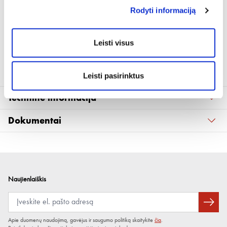
Darbinis slėgis 400 bar
Rodyti informaciją
Maksimalus slėgis daugiau kaip 800 atm
Reikalinga jėga ant rankenos 50-330 N, tepalo padavimo jėga 50-400
atm
Leisti visus
Tiekiamas su gumine žarna bei antgaliu presui (M10x1)
Produkto Nr. 0986 00
Leisti pasirinktus
Techninė informacija
Dokumentai
CE deklaracija (sertifikatas)
(1)
Saugos duomenų lapai
Naujienlaiškis
Apie duomenų naudojimą, gavėjus ir saugumo politiką skaitykite
čia
.