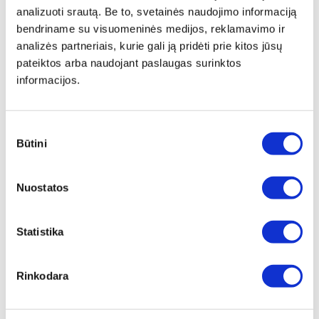
analizuoti srautą. Be to, svetainės naudojimo informaciją
bendriname su visuomeninės medijos, reklamavimo ir
analizės partneriais, kurie gali ją pridėti prie kitos jūsų
Produkto aprašymas
pateiktos arba naudojant paslaugas surinktos
informacijos.
Raudonas tirštas tepalas, 400 g, 12 vnt.
Ličio ir kalcio tepalas mineralinės alyvos ir polimerų pagrindu
Itin atsparus ekstremaliam slėgiui dėl antioksidantų, korozijos inhibitorių,
Sutikimo
sudėtyje esančio EP priedo
Būtini
pasirinkimas
Geras sandarinimo poveikis ir atsparumas korozijai
Labai geros dulkių, nešvarumų ir vandens atstūmimo savybės
Sudėtyje nėra silikono ir dervų
Nuostatos
Dėl sudėtyje naudojamo tirštiklio ir bazinės alyvos mišinio šis tepalas tinka
tepti lėtai judančius ir smarkiai apkraunamus guolius.
Statistika
Produkto Nr. 0893 871 1
Rankinis tepimo presas 500 cm³, 1 vnt.
Rinkodara
Telpa iki 500 cm³ konsistencinio tepalo, tinka naudojimui su Wurth 400
g tepalo tūtomis (235 x ø 53,5 mm)
Paduodamo tepalo kiekį galima dozuoti iki 1,5 cm³