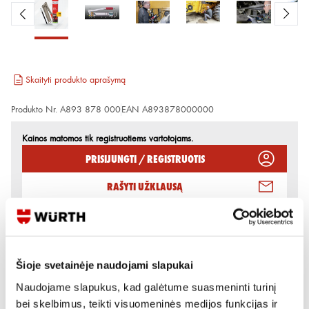
Skaityti produkto aprašymą
Produkto Nr.
A893 878 000
EAN
A893878000000
Kainos matomos tik registruotiems vartotojams.
Prisijungti / Registruotis
Rašyti užklausą
Reikia daugiau informacijos?
Rodyti artimiausią parduotuvę
Šioje svetainėje naudojami slapukai
Skambinti:
+370 694 91387
Naudojame slapukus, kad galėtume suasmeninti turinį
bei skelbimus, teikti visuomeninės medijos funkcijas ir