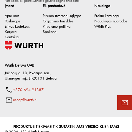
Pateikdami el. paštą sutinkate gauti tiesioginę rinkodarą.
Įmonė
El. parduotuvė
Naudinga
Apie mus
Pirkimo internetu sąlygos
Prekių katalogai
Paslaugos
Grąžinimo taisyklės
Naudingos nuorodos
Etikos kodeksas
Privatumo politika
Würth Plus
Karjera
Spėlionė
Kontaktai
Wurth Lietuva UAB
Turinio svoris
400 g
Jačionių g. 1B, Pivonijos sen.
,
Ukmergės raj.
,
LT-20101
Lietuva
Muilo pagrindas
Ličio kompleksas
Tepalo kodas
KP2N-20
+370 694 91387
Mažiausia / didžiausia
-20 iki 140 °C
eshop@wurth.lt
temperatūra
Spalva
Raudona
Bazinės alyvos klampa,
500 mm²/s / esant 40°C
PRODUKTUS TIEKIAME TIK SUTARTINIAMS VERSLO KLIENTAMS