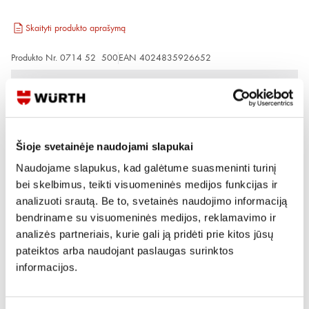
Skaityti produkto aprašymą
Produkto Nr.
0714 52 500
EAN
4024835926652
Kainos matomos tik registruotiems vartotojams.
Prisijungti / Registruotis
Rašyti užklausą
Šioje svetainėje naudojami slapukai
Naudojame slapukus, kad galėtume suasmeninti turinį
bei skelbimus, teikti visuomeninės medijos funkcijas ir
Reikia daugiau informacijos?
analizuoti srautą. Be to, svetainės naudojimo informaciją
Rodyti artimiausią parduotuvę
bendriname su visuomeninės medijos, reklamavimo ir
analizės partneriais, kurie gali ją pridėti prie kitos jūsų
Skambinti:
+370 694 91387
pateiktos arba naudojant paslaugas surinktos
informacijos.
Produkto aprašymas