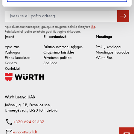
Naujienlaiškis
Apie duomenų naudojimą, gavėjus ir saugumo politiką skaitykite
čia
.
Pateikdami el. paštą sutinkate gauti tiesioginę rinkodarą.
Įmonė
El. parduotuvė
Naudinga
Apie mus
Pirkimo internetu sąlygos
Prekių katalogai
Paslaugos
Grąžinimo taisyklės
Naudingos nuorodos
Etikos kodeksas
Privatumo politika
Würth Plus
Karjera
Spėlionė
Kontaktai
Wurth Lietuva UAB
Išorinis prisispaudimo plotis
130 mm
Jačionių g. 1B, Pivonijos sen.
,
Ukmergės raj.
,
LT-20101
Lietuva
Prisispaudimo gylis
100 mm
Prisispaudimo gylis 2
200 mm
+370 694 91387
Prisispaudimo gylis 3
250 mm
eshop@wurth.lt