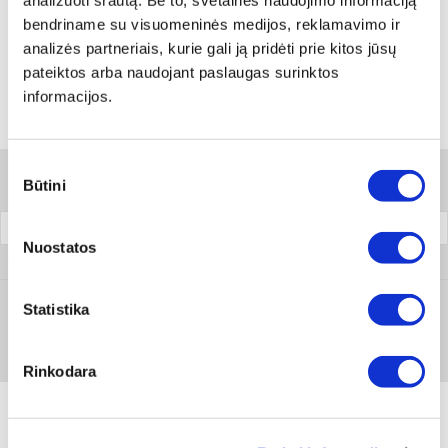
analizuoti srautą. Be to, svetainės naudojimo informaciją
Rodyti artimiausią parduotuvę
bendriname su visuomeninės medijos, reklamavimo ir
Skambinti:
+370 694 91387
analizės partneriais, kurie gali ją pridėti prie kitos jūsų
pateiktos arba naudojant paslaugas surinktos
informacijos.
Variantai
Sutikimo
Filtrai
Būtini
pasirinkimas
Pakuotė
Nuostatos
0826 1
Statistika
Prisijungti arba registruotis
1 vnt
Rinkodara