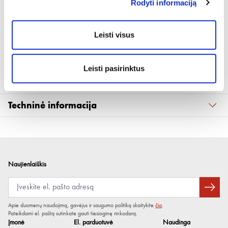
Rodyti informaciją
Produkto aprašymas
Leisti visus
Pilnas nespausdintas Classic numerio ženklo laikiklis
Lengva naudoti
Leisti pasirinktus
Tvirta konstrukcija užtikrina puikų stabilumą ir ilgaamžiškumą
Techninė informacija
Jungtis plokščia
Pilnas: pagrindas ir juostelė
Tinkamas numerio plokštelės
520 x 110 mm
dydis
Naujienlaiškis
Aukštis
124 mm
Plotis
525 mm
Apie duomenų naudojimą, gavėjus ir saugumo politiką skaitykite
čia
.
Medžiaga
Plastikas
Pateikdami el. paštą sutinkate gauti tiesioginę rinkodarą.
Įmonė
El. parduotuvė
Naudinga
Spalva
Juoda