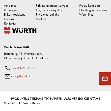
Apie mus
Pirkimo internetu sąlygos
Prekių katalogai
Paslaugos
Grąžinimo taisyklės
Naudingos nuorodos
Etikos kodeksas
Privatumo politika
Würth Plus
Karjera
Spėlionė
Kontaktai
Wurth Lietuva UAB
Jačionių g. 1B, Pivonijos sen.
,
Ukmergės raj.
,
LT-20101
Lietuva
+370 694 91387
eshop@wurth.lt
PRODUKTUS TIEKIAME TIK SUTARTINIAMS VERSLO KLIENTAMS
©
2026
UAB Wurth Lietuva