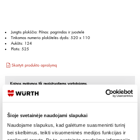
Jungtis plokščia
:
Pilnas: pagrindas ir juostelė
Tinkamas numerio plokštelės dydis
:
520 x 110
Aukštis
:
124
Plotis
:
525
Skaityti produkto aprašymą
Kainos matomos tik registruotiems vartotojams.
Prisijungti / Registruotis
Rašyti užklausą
Šioje svetainėje naudojami slapukai
Naudojame slapukus, kad galėtume suasmeninti turinį
Reikia daugiau informacijos?
bei skelbimus, teikti visuomeninės medijos funkcijas ir