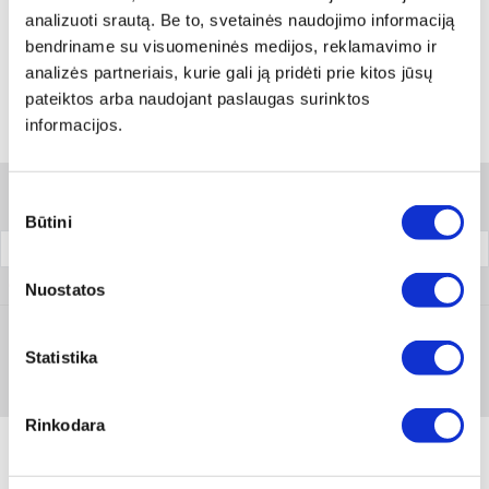
Rodyti artimiausią parduotuvę
analizuoti srautą. Be to, svetainės naudojimo informaciją
Skambinti:
+370 694 91387
bendriname su visuomeninės medijos, reklamavimo ir
analizės partneriais, kurie gali ją pridėti prie kitos jūsų
pateiktos arba naudojant paslaugas surinktos
informacijos.
Variantai
Filtrai
Sutikimo
Būtini
pasirinkimas
Pakuotė
0825 06
Nuostatos
Statistika
Prisijungti arba registruotis
1 vnt
Rinkodara