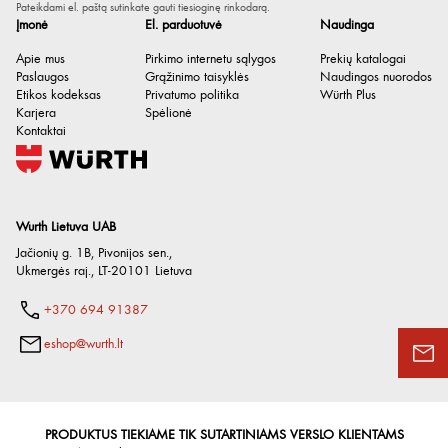
Medžiaga
Polipropilenas
Pateikdami el. paštą sutinkate gauti tiesioginę rinkodarą.
Įmonė
El. parduotuvė
Naudinga
Spalva
Juoda
Apie mus
Pirkimo internetu sąlygos
Prekių katalogai
Paslaugos
Grąžinimo taisyklės
Naudingos nuorodos
Etikos kodeksas
Privatumo politika
Würth Plus
Karjera
Spėlionė
Kontaktai
Wurth Lietuva UAB
Jačionių g. 1B, Pivonijos sen.
,
Ukmergės raj.
,
LT-20101
Lietuva
+370 694 91387
eshop@wurth.lt
PRODUKTUS TIEKIAME TIK SUTARTINIAMS VERSLO KLIENTAMS