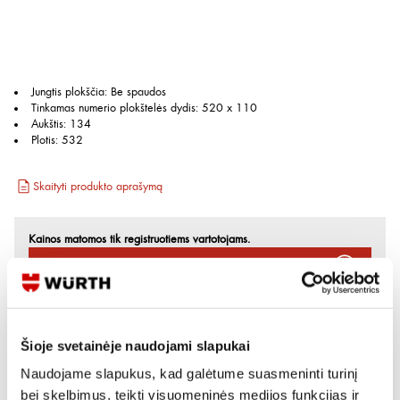
Jungtis plokščia
:
Be spaudos
Tinkamas numerio plokštelės dydis
:
520 x 110
Aukštis
:
134
Plotis
:
532
Skaityti produkto aprašymą
Kainos matomos tik registruotiems vartotojams.
Prisijungti / Registruotis
Rašyti užklausą
Šioje svetainėje naudojami slapukai
Reikia daugiau informacijos?
Naudojame slapukus, kad galėtume suasmeninti turinį
bei skelbimus, teikti visuomeninės medijos funkcijas ir