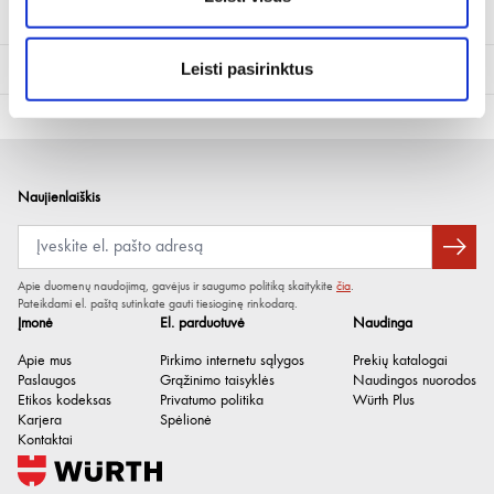
Techninė informacija
Leisti pasirinktus
Min./maks. kirpimo diametras
0-26 mm
Bendras ilgis [mm]
187 mm
Naujienlaiškis
Apie duomenų naudojimą, gavėjus ir saugumo politiką skaitykite
čia
.
Pateikdami el. paštą sutinkate gauti tiesioginę rinkodarą.
Įmonė
El. parduotuvė
Naudinga
Apie mus
Pirkimo internetu sąlygos
Prekių katalogai
Paslaugos
Grąžinimo taisyklės
Naudingos nuorodos
Etikos kodeksas
Privatumo politika
Würth Plus
Karjera
Spėlionė
Kontaktai