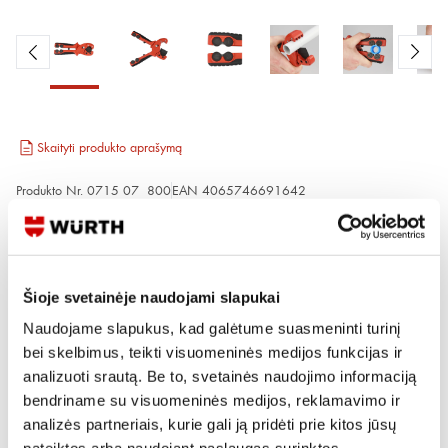
Skaityti produkto aprašymą
Produkto Nr.
0715 07 800
EAN
4065746691642
Kainos matomos tik registruotiems vartotojams.
Prisijungti / Registruotis
Šioje svetainėje naudojami slapukai
Rašyti užklausą
Naudojame slapukus, kad galėtume suasmeninti turinį
bei skelbimus, teikti visuomeninės medijos funkcijas ir
Reikia daugiau informacijos?
analizuoti srautą. Be to, svetainės naudojimo informaciją
bendriname su visuomeninės medijos, reklamavimo ir
Rodyti artimiausią parduotuvę
analizės partneriais, kurie gali ją pridėti prie kitos jūsų
Skambinti:
+370 694 91387