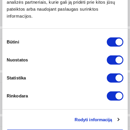
analizės partneriais, kurie gali ją pridėti prie kitos jūsų
pateiktos arba naudojant paslaugas surinktos
M6
Prisijungti arba registruotis
informacijos.
0273 12 40
Sutikimo
Būtini
pasirinkimas
M12
Prisijungti arba registruotis
Nuostatos
Statistika
0273 12 50
Rinkodara
M12
Prisijungti arba registruotis
Rodyti informaciją
0273 16 40