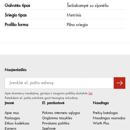
Galvutės tipas
Šešiakampė su sijonėliu
Sriegio tipas
Metrinis
Profilio forma
Pilno sriegio
Naujienlaiškis
Apie duomenų naudojimą, gavėjus ir saugumo politiką skaitykite
čia
.
Pateikdami el. paštą sutinkate gauti tiesioginę rinkodarą.
Įmonė
El. parduotuvė
Naudinga
Apie mus
Pirkimo internetu sąlygos
Prekių katalogai
Paslaugos
Grąžinimo taisyklės
Naudingos nuorodos
Etikos kodeksas
Privatumo politika
Würth Plus
Karjera
Spėlionė