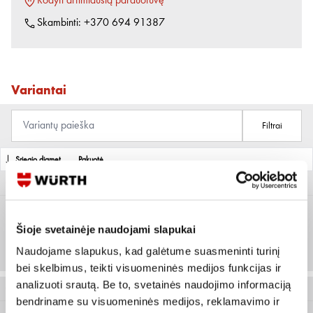
Rodyti artimiausią parduotuvę
Skambinti:
+370 694 91387
Variantai
Filtrai
Sriegio diametras
Pakuotė
0273 014 40
Šioje svetainėje naudojami slapukai
M14
Prisijungti arba registruotis
Naudojame slapukus, kad galėtume suasmeninti turinį
bei skelbimus, teikti visuomeninės medijos funkcijas ir
analizuoti srautą. Be to, svetainės naudojimo informaciją
0273 6 20
bendriname su visuomeninės medijos, reklamavimo ir