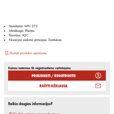
Standartai
:
WN 273
Medžiaga
:
Plienas
Paviršius
:
A2C
Fiksacijos veikimo principas
:
Dantukais
Skaityti produkto aprašymą
Kainos matomos tik registruotiems vartotojams.
Prisijungti / Registruotis
Rašyti užklausą
Reikia daugiau informacijos?