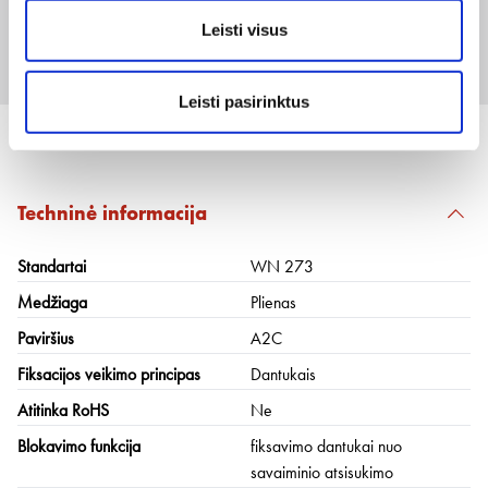
Leisti visus
M16
Prisijungti arba registruotis
Leisti pasirinktus
Techninė informacija
Standartai
WN 273
Medžiaga
Plienas
Paviršius
A2C
Fiksacijos veikimo principas
Dantukais
Atitinka RoHS
Ne
Blokavimo funkcija
fiksavimo dantukai nuo
savaiminio atsisukimo