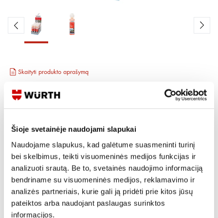
Skaityti produkto aprašymą
Produkto Nr.
0892 333 250
EAN
4053479648071
Kainos matomos tik registruotiems vartotojams.
Prisijungti / Registruotis
Šioje svetainėje naudojami slapukai
Naudojame slapukus, kad galėtume suasmeninti turinį
Rašyti užklausą
bei skelbimus, teikti visuomeninės medijos funkcijas ir
analizuoti srautą. Be to, svetainės naudojimo informaciją
bendriname su visuomeninės medijos, reklamavimo ir
Reikia daugiau informacijos?
analizės partneriais, kurie gali ją pridėti prie kitos jūsų
Rodyti artimiausią parduotuvę
pateiktos arba naudojant paslaugas surinktos
informacijos.
Skambinti:
+370 694 91387