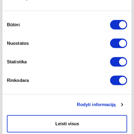
Sutikimo
Būtini
pasirinkimas
Produkto aprašymas
Nuostatos
Koncentruotas langų ploviklis 1:100
Sudėtyje yra specialių valymo medžiagų
Statistika
Ant automobilio stiklo nelieka purvo dryžių
Pašalina nuo stiklo riebalinę plėvelę
Geresnis matomumas
Pašalina prilipusios vabzdžius ir kitus teršalus
Rinkodara
Labai geras medžiagų suderinamumas
Nepaveikia polikarbonato stiklų
Saugo dažus ir gumas
Rodyti informaciją
Techninė informacija
Leisti visus
Dokumentai