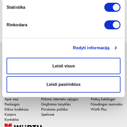
Statistika
Produkto svoris, kg
1.83 g
Rinkodara
Rodyti informaciją
Naujienlaiškis
Leisti visus
Apie duomenų naudojimą, gavėjus ir saugumo politiką skaitykite
čia
.
Leisti pasirinktus
Pateikdami el. paštą sutinkate gauti tiesioginę rinkodarą.
Įmonė
El. parduotuvė
Naudinga
Apie mus
Pirkimo internetu sąlygos
Prekių katalogai
Paslaugos
Grąžinimo taisyklės
Naudingos nuorodos
Etikos kodeksas
Privatumo politika
Würth Plus
Karjera
Spėlionė
Kontaktai