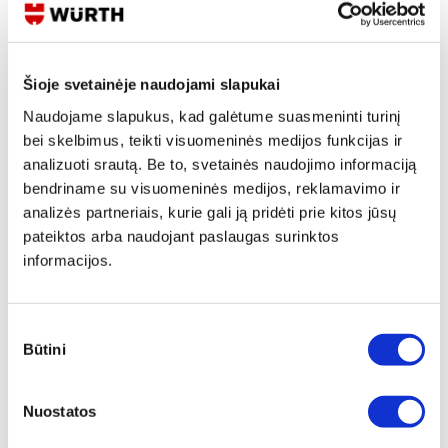
Skaityti produkto aprašymą
Šioje svetainėje naudojami slapukai
Produkto Nr.
0764 000 055
EAN
4024835822053
Naudojame slapukus, kad galėtume suasmeninti turinį
Kainos matomos tik registruotiems vartotojams.
bei skelbimus, teikti visuomeninės medijos funkcijas ir
Prisijungti / Registruotis
analizuoti srautą. Be to, svetainės naudojimo informaciją
bendriname su visuomeninės medijos, reklamavimo ir
Rašyti užklausą
analizės partneriais, kurie gali ją pridėti prie kitos jūsų
pateiktos arba naudojant paslaugas surinktos
informacijos.
Reikia daugiau informacijos?
Rodyti artimiausią parduotuvę
Sutikimo
Skambinti:
+370 694 91387
Būtini
pasirinkimas
Nuostatos
Techninė informacija