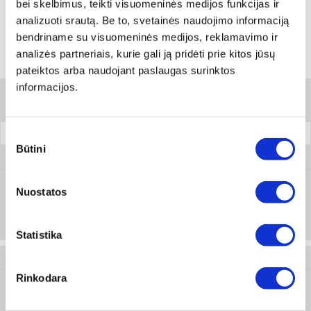
bei skelbimus, teikti visuomeninės medijos funkcijas ir
analizuoti srautą. Be to, svetainės naudojimo informaciją
bendriname su visuomeninės medijos, reklamavimo ir
analizės partneriais, kurie gali ją pridėti prie kitos jūsų
Variantai
pateiktos arba naudojant paslaugas surinktos
informacijos.
Filtrai
Sutikimo
Forma
Pakuotė
Būtini
pasirinkimas
0714 69 10
Nuostatos
Prisijungti arba registruotis
1 vnt
Statistika
0714 69 11
Rinkodara
Suspausta,
Prisijungti arba registruotis