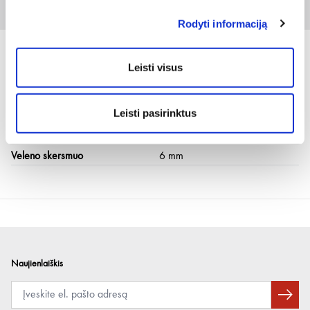
Dviguba eilė
1 vnt
Rodyti informaciją
Leisti visus
Techninė informacija
Leisti pasirinktus
Vielos medžiaga
Plienas
Veleno skersmuo
6 mm
Naujienlaiškis