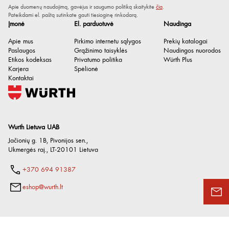
Apie duomenų naudojimą, gavėjus ir saugumo politiką skaitykite
čia
.
Pateikdami el. paštą sutinkate gauti tiesioginę rinkodarą.
Įmonė
El. parduotuvė
Naudinga
Apie mus
Pirkimo internetu sąlygos
Prekių katalogai
Paslaugos
Grąžinimo taisyklės
Naudingos nuorodos
Etikos kodeksas
Privatumo politika
Würth Plus
Karjera
Spėlionė
Kontaktai
Wurth Lietuva UAB
Jačionių g. 1B, Pivonijos sen.
,
Ukmergės raj.
,
LT-20101
Lietuva
+370 694 91387
eshop@wurth.lt