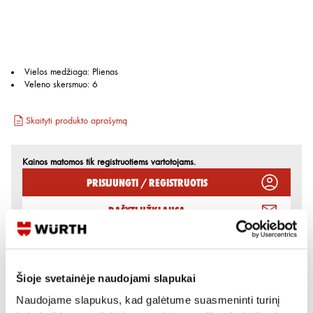
Vielos medžiaga
:
Plienas
Veleno skersmuo
:
6
Skaityti produkto aprašymą
Kainos matomos tik registruotiems vartotojams.
Prisijungti / Registruotis
Rašyti užklausą
Reikia daugiau informacijos?
Šioje svetainėje naudojami slapukai
Rodyti artimiausią parduotuvę
Naudojame slapukus, kad galėtume suasmeninti turinį
Skambinti:
+370 694 91387