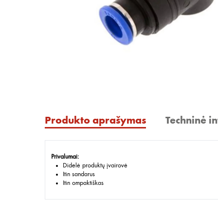
Produkto aprašymas
Techninė i
Privalumai:
Didelė produktų įvairovė
Itin sandarus
Itin ompaktiškas