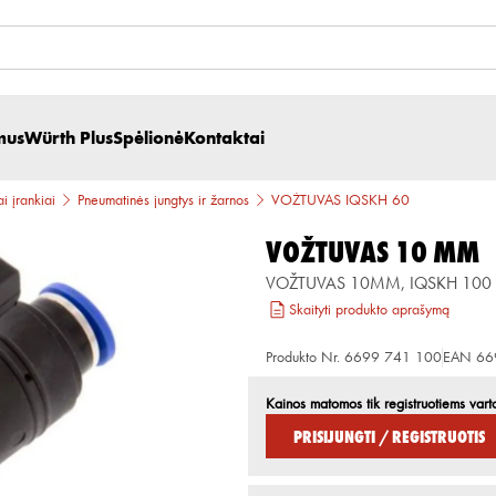
mus
Würth Plus
Spėlionė
Kontaktai
i įrankiai
Pneumatinės jungtys ir žarnos
VOŽTUVAS IQSKH 60
VOŽTUVAS 10 MM
VOŽTUVAS 10MM, IQSKH 100
Skaityti produkto aprašymą
Produkto Nr.
6699 741 100
EAN
66
Kainos matomos tik registruotiems vart
Prisijungti / Registruotis