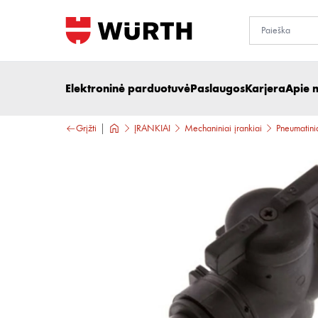
Elektroninė parduotuvė
Paslaugos
Karjera
Apie 
Grįžti
ĮRANKIAI
Mechaniniai įrankiai
Pneumatinia