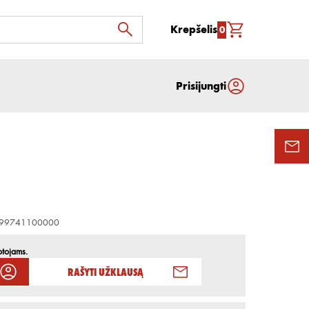
Krepšelis
0
Prisijungti
99741100000
otojams.
Rašyti užklausą