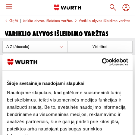
Varžtai
Grįžti
Variklio alyvos išleidimo varžtas
Variklio alyvos išleidimo varžtas
Variklio alyvos išleidimo varžtas
Visi filtrai
Šioje svetainėje naudojami slapukai
Naudojame slapukus, kad galėtume suasmeninti turinį
VARIKLIO ALYVOS IŠLEIDIMO
bei skelbimus, teikti visuomeninės medijos funkcijas ir
VARŽTAS
analizuoti srautą. Be to, svetainės naudojimo informaciją
bendriname su visuomeninės medijos, reklamavimo ir
6 variantai
analizės partneriais, kurie gali ją pridėti prie kitos jūsų
Žiūrėti detaliau
pateiktos arba naudojant paslaugas surinktos