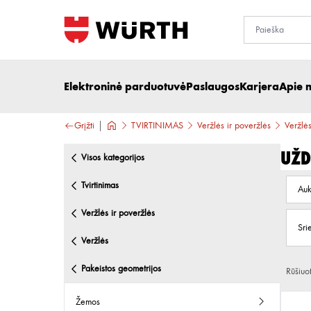
Elektroninė parduotuvė
Paslaugos
Karjera
Apie 
Grįžti
TVIRTINIMAS
Veržlės ir poveržlės
Veržlė
Užd
visos kategorijos
tvirtinimas
Auk
veržlės ir poveržlės
Sri
veržlės
pakeistos geometrijos
Rūšiuo
žemos