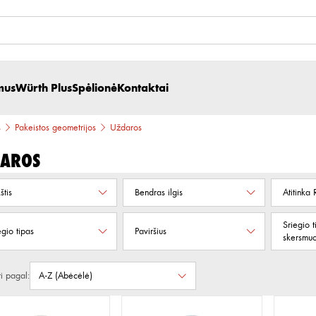
mus
Würth Plus
Spėlionė
Kontaktai
s
Pakeistos geometrijos
Uždaros
aros
štis
Bendras ilgis
Atitinka
Sriegio t
egio tipas
Paviršius
skersmu
ti pagal: