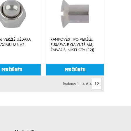
6 VERŽLĖ UŽDARA
RANKOVĖS TIPO VERŽLĖ,
SAVIMU M6 A2
PUSAPVALĖ GALVUTĖ M5,
ŽALVARIS, NIKELIOTA (E2J)
Peržiūrėti
Peržiūrėti
Rodoma 1 - 4 iš 4