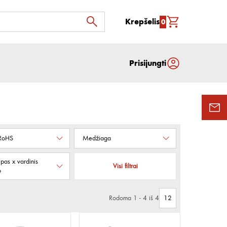
Krepšelis
0
Prisijungti
 RoHS
Medžiaga
ipas x vardinis
Visi filtrai
o
Rodoma 1 - 4 iš 4