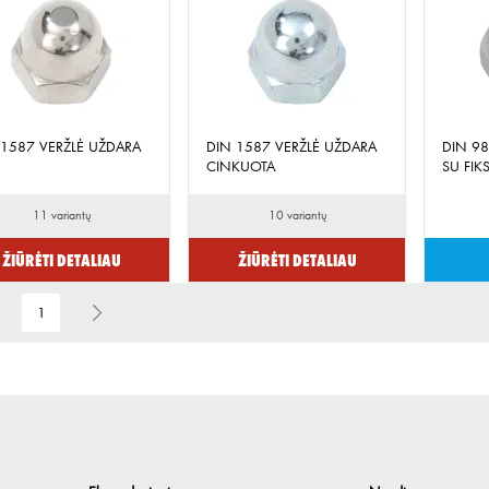
 1587 VERŽLĖ UŽDARA
DIN 1587 VERŽLĖ UŽDARA
DIN 98
CINKUOTA
SU FIK
11 variantų
10 variantų
Žiūrėti detaliau
Žiūrėti detaliau
1