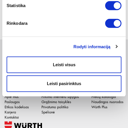
Statistika
Žiūrėti detaliau
1
Rinkodara
Rodyti informaciją
Naujienlaiškis
Leisti visus
Apie duomenų naudojimą, gavėjus ir saugumo politiką skaitykite
čia
.
Pateikdami el. paštą sutinkate gauti tiesioginę rinkodarą.
Leisti pasirinktus
Įmonė
El. parduotuvė
Naudinga
Apie mus
Pirkimo internetu sąlygos
Prekių katalogai
Paslaugos
Grąžinimo taisyklės
Naudingos nuorodos
Etikos kodeksas
Privatumo politika
Würth Plus
Karjera
Spėlionė
Kontaktai