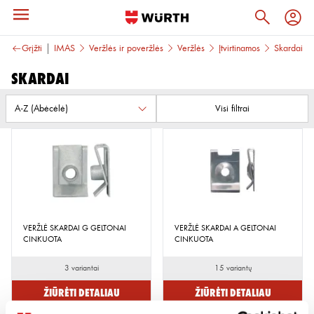
Grįžti
TVIRTINIMAS
Veržlės ir poveržlės
Veržlės
Įtvirtinamos
Skardai
Skardai
Visi filtrai
VERŽLĖ SKARDAI G GELTONAI
VERŽLĖ SKARDAI A GELTONAI
CINKUOTA
CINKUOTA
3 variantai
15 variantų
Žiūrėti detaliau
Žiūrėti detaliau