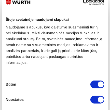
Šioje svetainėje naudojami slapukai
Naudojame slapukus, kad galėtume suasmeninti turinį
bei skelbimus, teikti visuomeninės medijos funkcijas ir
VERŽLĖ SKARDAI M8 CINKO
PLASTIKINĖ BESIPLEČIANTI
analizuoti srautą. Be to, svetainės naudojimo informaciją
DANGA
KNIEDĖ SU KEPURĖLE MB/BMW
bendriname su visuomeninės medijos, reklamavimo ir
Peržiūrėti
Peržiūrėti
analizės partneriais, kurie gali ją pridėti prie kitos jūsų
pateiktos arba naudojant paslaugas surinktos
informacijos.
Sutikimo
Būtini
pasirinkimas
VERŽLĖ SKARDAI B GELTONAI
CINKUOTA
Nuostatos
2 variantai