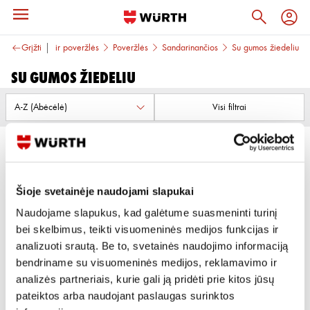
MAS
Grįžti
Veržlės ir poveržlės
Poveržlės
Sandarinančios
Su gumos žiedeliu
Su gumos žiedeliu
Visi filtrai
Šioje svetainėje naudojami slapukai
Naudojame slapukus, kad galėtume suasmeninti turinį
POVERŽLĖS SU GUMINIAIS
bei skelbimus, teikti visuomeninės medijos funkcijas ir
ŽIEDAIS
analizuoti srautą. Be to, svetainės naudojimo informaciją
bendriname su visuomeninės medijos, reklamavimo ir
5 variantai
analizės partneriais, kurie gali ją pridėti prie kitos jūsų
Žiūrėti detaliau
pateiktos arba naudojant paslaugas surinktos