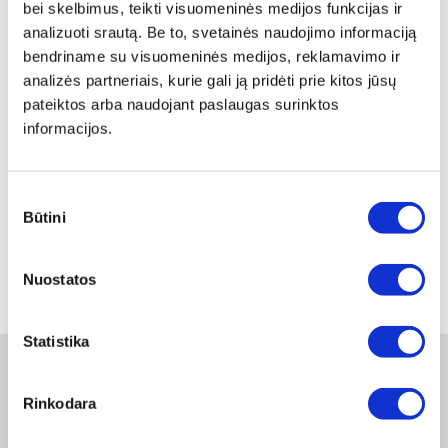
Žiūrėti detaliau
Peržiūrėti
bei skelbimus, teikti visuomeninės medijos funkcijas ir
analizuoti srautą. Be to, svetainės naudojimo informaciją
bendriname su visuomeninės medijos, reklamavimo ir
analizės partneriais, kurie gali ją pridėti prie kitos jūsų
pateiktos arba naudojant paslaugas surinktos
informacijos.
KNIEDIJAMA VERŽLĖ M6 A2
Sutikimo
Būtini
Peržiūrėti
pasirinkimas
1
Nuostatos
Statistika
Naujienlaiškis
Rinkodara