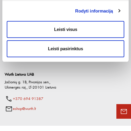
Apie duomenų naudojimą, gavėjus ir saugumo politiką skaitykite
čia
.
Rodyti informaciją
Pateikdami el. paštą sutinkate gauti tiesioginę rinkodarą.
Įmonė
El. parduotuvė
Naudinga
Apie mus
Pirkimo internetu sąlygos
Prekių katalogai
Leisti visus
Paslaugos
Grąžinimo taisyklės
Naudingos nuorodos
Etikos kodeksas
Privatumo politika
Würth Plus
Karjera
Spėlionė
Kontaktai
Leisti pasirinktus
Wurth Lietuva UAB
Jačionių g. 1B, Pivonijos sen.
,
Ukmergės raj.
,
LT-20101
Lietuva
+370 694 91387
eshop@wurth.lt