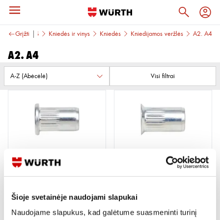
TVIRTINIMAS
Grįžti
Kniedės ir vinys
Kniedės
Kniedijamos veržlės
A2. A4
A2. A4
Visi filtrai
NERŪDIJANČIO PLIENO
KNIEDIJAMA VERŽLĖ M6 A2
KNIEDIJAMOS VERŽLĖS SU
SUMAŽINTA ĮLEIDŽIAMA
GALVUTE
Šioje svetainėje naudojami slapukai
8 variantai
Naudojame slapukus, kad galėtume suasmeninti turinį