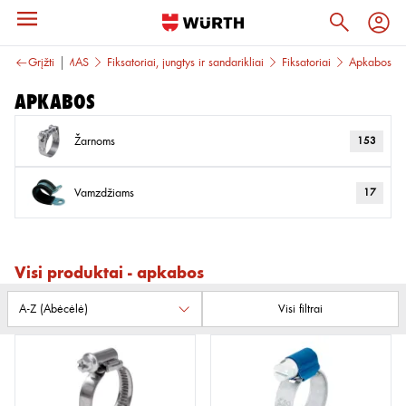
TVIRTINIMAS
Grįžti
Fiksatoriai, jungtys ir sandarikliai
Fiksatoriai
Apkabos
Apkabos
Žarnoms
153
Vamzdžiams
17
Visi produktai - apkabos
Visi filtrai