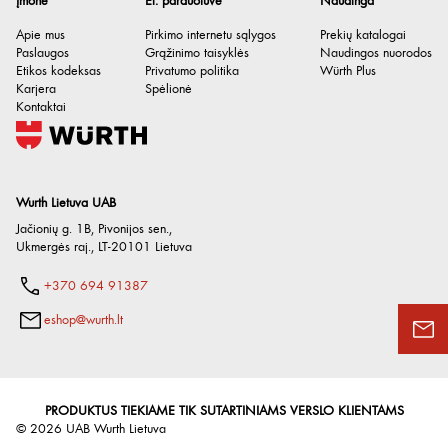
Įmonė
El. parduotuvė
Naudinga
Apie mus
Pirkimo internetu sąlygos
Prekių katalogai
Paslaugos
Grąžinimo taisyklės
Naudingos nuorodos
Etikos kodeksas
Privatumo politika
Würth Plus
Karjera
Spėlionė
Kontaktai
Wurth Lietuva UAB
Jačionių g. 1B, Pivonijos sen.
,
Ukmergės raj.
,
LT-20101
Lietuva
+370 694 91387
eshop@wurth.lt
PRODUKTUS TIEKIAME TIK SUTARTINIAMS VERSLO KLIENTAMS
©
2026
UAB Wurth Lietuva