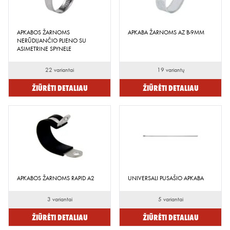
APKABOS ŽARNOMS
APKABA ŽARNOMS AZ B-9MM
NERŪDIJANČIO PLIENO SU
ASIMETRINE SPYNELE
22 variantai
19 variantų
Žiūrėti detaliau
Žiūrėti detaliau
APKABOS ŽARNOMS RAPID A2
UNIVERSALI PUSAŠIO APKABA
3 variantai
5 variantai
Žiūrėti detaliau
Žiūrėti detaliau