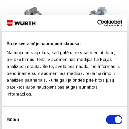
Šioje svetainėje naudojami slapukai
APKABOS ŽARNOMS A4
APKABA SU VARŽTU IR
AUSELĖMIS
Naudojame slapukus, kad galėtume suasmeninti turinį
bei skelbimus, teikti visuomeninės medijos funkcijas ir
14 variantų
15 variantų
analizuoti srautą. Be to, svetainės naudojimo informaciją
Žiūrėti detaliau
Žiūrėti detaliau
bendriname su visuomeninės medijos, reklamavimo ir
analizės partneriais, kurie gali ją pridėti prie kitos jūsų
pateiktos arba naudojant paslaugas surinktos
informacijos.
Sutikimo
Būtini
pasirinkimas
APKABOS KURO ŽARNELĖMS
GALVONIZUOTOS APKABOS SU
GUMA MULTFIX