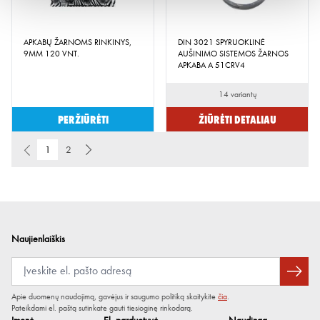
APKABŲ ŽARNOMS RINKINYS,
DIN 3021 SPYRUOKLINĖ
9MM 120 VNT.
AUŠINIMO SISTEMOS ŽARNOS
APKABA A 51CRV4
14 variantų
Peržiūrėti
Žiūrėti detaliau
1
2
Naujienlaiškis
Apie duomenų naudojimą, gavėjus ir saugumo politiką skaitykite
čia
.
Pateikdami el. paštą sutinkate gauti tiesioginę rinkodarą.